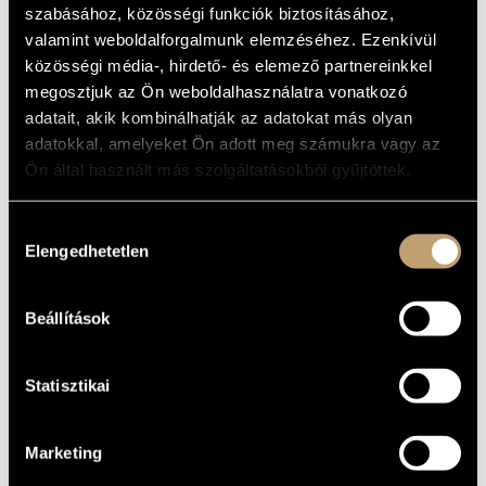
szabásához, közösségi funkciók biztosításához,
MŰVÉSZADATBÁZIS
Album
valamint weboldalforgalmunk elemzéséhez. Ezenkívül
ZENEMŰ-ADATBÁZIS
közösségi média-, hirdető- és elemező partnereinkkel
ALAPADATOK
megosztjuk az Ön weboldalhasználatra vonatkozó
BMC Records
ZENEI KÖNYVTÁR, ONLINE KATALÓGUS
KIADÓ
adatait, akik kombinálhatják az adatokat más olyan
BMC CD 064
adatokkal, amelyeket Ön adott meg számukra vagy az
KATALÓGUSSZÁMA
Ön által használt más szolgáltatásokból gyűjtöttek.
2002
MEGJELENÉS
ÉVE
Részletes adatok
RÉSZLETEK
Hozzájárulás
Balázs Elemér
ELŐADÓK
Elengedhetetlen
kiválasztása
Balázs József
/
Czerovszky Henriett
/
Dresch Mihály
/
Dés
KÖZREMŰKÖDŐK
András
/
Juhász Gábor
/
Szandai Mátyás
/
Winand Gábor
/
Beállítások
Yengibarjan David
Statisztikai
Marketing