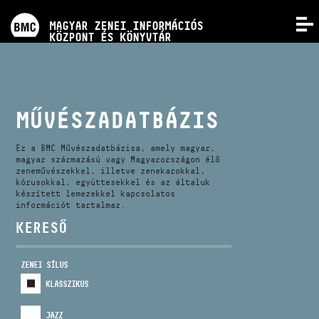
PROGRAMOK
MAGYAR ZENEI INFORMÁCIÓS
MENÜ
KÖZPONT ÉS KÖNYVTÁR
VERSENYEK
KÉPZÉSEK
MŰVÉSZADATBÁZIS
KIADVÁNYOK
Ez a BMC Művészadatbázisa, amely magyar,
magyar származású vagy Magyarországon élő
zeneművészekkel, illetve zenekarokkal,
kórusokkal, együttesekkel és az általuk
RÓLUNK
készített lemezekkel kapcsolatos
információt tartalmaz.
KERESŐ
KAPCSOLAT
ZENEI SÍLUS
VIDEÓ GALÉRIA
KLASSZIKUS
JAZZ