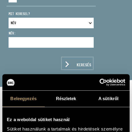
MIT KERESEL?
NÉV:
CÍM
EMAIL
infokozpont@bmc.hu
KERESÉS
TELEFON
NYITVA TARTÁS
Beleegyezés
Részletek
A sütikről
BACH, J.S.:
CONCERTOS FOR
Ez a weboldal sütiket használ
ONE AND TWO
Sütiket használunk a tartalmak és hirdetések személyre