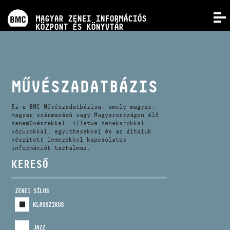
PROGRAMOK
MAGYAR ZENEI INFORMÁCIÓS
MENÜ
KÖZPONT ÉS KÖNYVTÁR
VERSENYEK
KÉPZÉSEK
MŰVÉSZADATBÁZIS
KIADVÁNYOK
Ez a BMC Művészadatbázisa, amely magyar,
magyar származású vagy Magyarországon élő
zeneművészekkel, illetve zenekarokkal,
kórusokkal, együttesekkel és az általuk
RÓLUNK
készített lemezekkel kapcsolatos
információt tartalmaz.
KERESŐ
KAPCSOLAT
ZENEI SÍLUS
VIDEÓ GALÉRIA
KLASSZIKUS
JAZZ