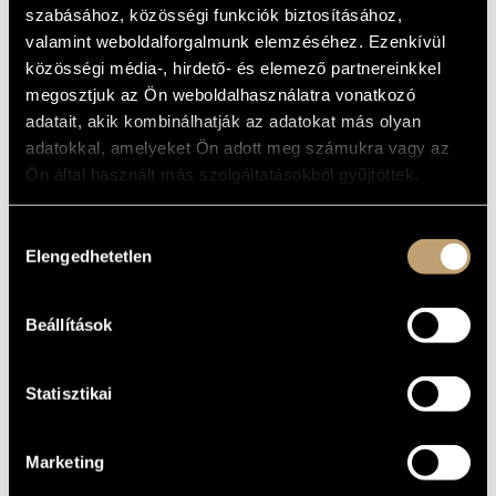
PIANOS AND
szabásához, közösségi funkciók biztosításához,
MŰVÉSZADATBÁZIS
ORCHESTRA
valamint weboldalforgalmunk elemzéséhez. Ezenkívül
ZENEMŰ-ADATBÁZIS
közösségi média-, hirdető- és elemező partnereinkkel
Album
megosztjuk az Ön weboldalhasználatra vonatkozó
ZENEI KÖNYVTÁR, ONLINE KATALÓGUS
adatait, akik kombinálhatják az adatokat más olyan
ALAPADATOK
adatokkal, amelyeket Ön adott meg számukra vagy az
Ön által használt más szolgáltatásokból gyűjtöttek.
Hungaroton
KIADÓ
KATALÓGUSSZÁMA
Hozzájárulás
1987
MEGJELENÉS
Elengedhetetlen
kiválasztása
ÉVE
Részletes adatok
RÉSZLETEK
Kocsis Zoltán
/
Schiff András
Beállítások
ELŐADÓK
Statisztikai
Marketing