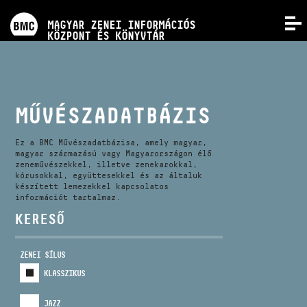
PROGRAMOK
MAGYAR ZENEI INFORMÁCIÓS
MENÜ
KÖZPONT ÉS KÖNYVTÁR
VERSENYEK
KÉPZÉSEK
MŰVÉSZADATBÁZIS
KIADVÁNYOK
Ez a BMC Művészadatbázisa, amely magyar,
magyar származású vagy Magyarországon élő
zeneművészekkel, illetve zenekarokkal,
kórusokkal, együttesekkel és az általuk
RÓLUNK
készített lemezekkel kapcsolatos
információt tartalmaz.
KERESŐ
KAPCSOLAT
ZENEI SÍLUS
VIDEÓ GALÉRIA
KLASSZIKUS
JAZZ