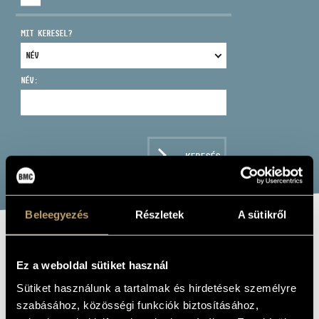
MIT KERESEL?
NÉV:
CÍM
EMAIL
infokozpont@bmc.hu
KERESÉS
TELEFON
NYITVA TARTÁS
Beleegyezés
Részletek
A sütikről
BERND KÖPPEN,
Ez a weboldal sütiket használ
KÁROLY BINDER:
Sütiket használunk a tartalmak és hirdetések személyre
DIAGONALMUSIC
szabásához, közösségi funkciók biztosításához,