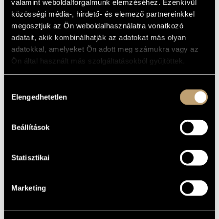
valamint weboldalforgalmunk elemzéséhez. Ezenkívül
MŰVÉSZADATBÁZIS
Album
közösségi média-, hirdető- és elemező partnereinkkel
megosztjuk az Ön weboldalhasználatra vonatkozó
ZENEMŰ-ADATBÁZIS
ALAPADATOK
adatait, akik kombinálhatják az adatokat más olyan
adatokkal, amelyeket Ön adott meg számukra vagy az
SENTI Records
ZENEI KÖNYVTÁR, ONLINE KATALÓGUS
KIADÓ
Ön által használt más szolgáltatásokból gyűjtöttek.
SE CD 01
KATALÓGUSSZÁMA
1989
MEGJELENÉS
ÉVE
Hozzájárulás
Elengedhetetlen
Részletes adatok
kiválasztása
RÉSZLETEK
Binder Károly
ELŐADÓK
Beállítások
Statisztikai
Marketing