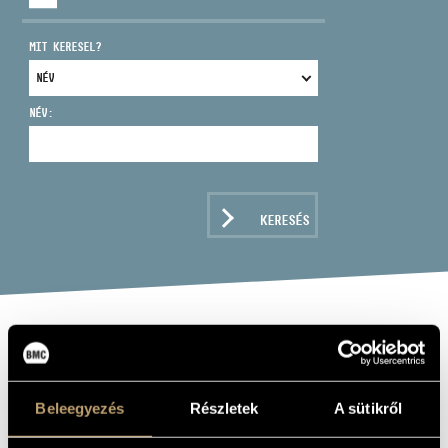
MIT KERESEL?
NÉV:
CÍM
EMAIL
infokozpont@bmc.hu
KERESÉS
TELEFON
NYITVA TARTÁS
KARSZT
(KARSZT)
Beleegyezés
Részletek
A sütikről
Album