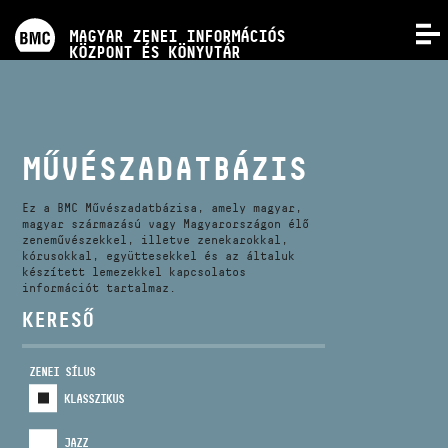
PROGRAMOK
MAGYAR ZENEI INFORMÁCIÓS
MENÜ
KÖZPONT ÉS KÖNYVTÁR
VERSENYEK
KÉPZÉSEK
MŰVÉSZADATBÁZIS
KIADVÁNYOK
Ez a BMC Művészadatbázisa, amely magyar,
magyar származású vagy Magyarországon élő
zeneművészekkel, illetve zenekarokkal,
kórusokkal, együttesekkel és az általuk
RÓLUNK
készített lemezekkel kapcsolatos
információt tartalmaz.
KERESŐ
KAPCSOLAT
ZENEI SÍLUS
VIDEÓ GALÉRIA
KLASSZIKUS
JAZZ