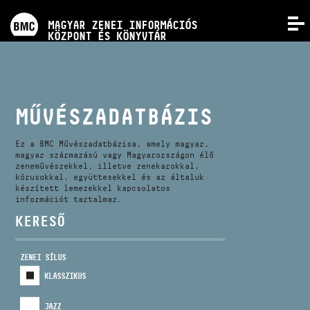
PROGRAMOK
MAGYAR ZENEI INFORMÁCIÓS
MENÜ
KÖZPONT ÉS KÖNYVTÁR
VERSENYEK
KÉPZÉSEK
MŰVÉSZADATBÁZIS
KIADVÁNYOK
Ez a BMC Művészadatbázisa, amely magyar,
magyar származású vagy Magyarországon élő
zeneművészekkel, illetve zenekarokkal,
kórusokkal, együttesekkel és az általuk
RÓLUNK
készített lemezekkel kapcsolatos
információt tartalmaz.
KERESŐ
KAPCSOLAT
ZENEI SÍLUS
VIDEÓ GALÉRIA
KLASSZIKUS
JAZZ