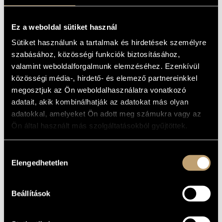
TITÁN”)
MŰVÉSZADATBÁZIS
SZIMFÓNIA
Ez a weboldal sütiket használ
ZENEMŰ-ADATBÁZIS
(MAHLER, GUSTAV: SYMPHONY NO.
1)
Sütiket használunk a tartalmak és hirdetések személyre
ZENEI KÖNYVTÁR, ONLINE KATALÓGUS
szabásához, közösségi funkciók biztosításához,
Album
valamint weboldalforgalmunk elemzéséhez. Ezenkívül
közösségi média-, hirdető- és elemező partnereinkkel
ALAPADATOK
megosztjuk az Ön weboldalhasználatra vonatkozó
adatait, akik kombinálhatják az adatokat más olyan
BMC Records
KIADÓ
adatokkal, amelyeket Ön adott meg számukra vagy az
BMC CD 188
KATALÓGUSSZÁMA
Ön által használt más szolgáltatásokból gyűjtöttek.
2014
MEGJELENÉS
ÉVE
Részletes adatok
RÉSZLETEK
Hozzájárulás
Elengedhetetlen
kiválasztása
Nemzeti Filharmonikus Zenekar (National Philharmonic
KÖZREMŰKÖDŐK
Orchestra)
/
Kocsis Zoltán
Beállítások
MŰVEK