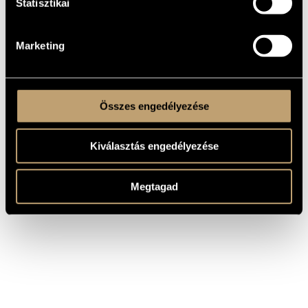
Statisztikai
SZERZŐ
CÍM
Mahler,
Gustav Mahler: I. szimfónia
Gustav
Marketing
Összes engedélyezése
Kiválasztás engedélyezése
Megtagad