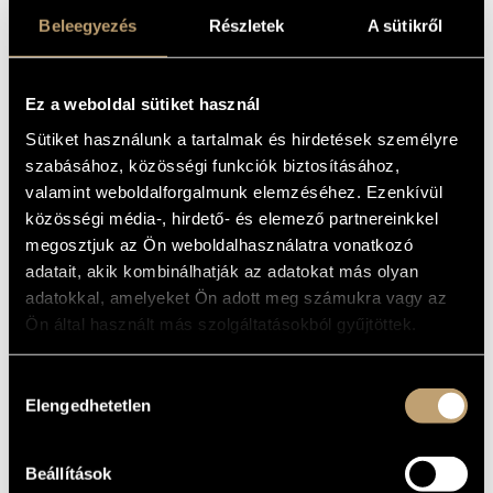
NO. 1 / LISZT,
MŰVÉSZADATBÁZIS
Beleegyezés
Részletek
A sütikről
FERENC: PIANO
ZENEMŰ-ADATBÁZIS
CONCERTO NO. 1
Ez a weboldal sütiket használ
ZENEI KÖNYVTÁR, ONLINE KATALÓGUS
Album
Sütiket használunk a tartalmak és hirdetések személyre
szabásához, közösségi funkciók biztosításához,
ALAPADATOK
valamint weboldalforgalmunk elemzéséhez. Ezenkívül
közösségi média-, hirdető- és elemező partnereinkkel
Naxos
KIADÓ
megosztjuk az Ön weboldalhasználatra vonatkozó
8.550292
KATALÓGUSSZÁMA
adatait, akik kombinálhatják az adatokat más olyan
1990
MEGJELENÉS
adatokkal, amelyeket Ön adott meg számukra vagy az
ÉVE
Ön által használt más szolgáltatásokból gyűjtöttek.
Részletes adatok
RÉSZLETEK
Magyar Rádió Szimfonikus Zenekara (Hungarian Radio
KÖZREMŰKÖDŐK
Hozzájárulás
Symphony Orchestra)
/
Németh Gyula
/
Székely István
Elengedhetetlen
kiválasztása
Slovak Radio Symphony Orchestra
TOVÁBBI
Joseph Banowetz - piano
KÖZREMŰKÖDŐK
Olivér Dohnányi - conductor
Beállítások