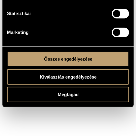
MŰVEK
Statisztikai
SZERZŐ
CÍM
Chopin,
Piano Concerto No. 1 in E
Fryderyk
flat major, S124/R455
Marketing
Chopin,
Piano Concerto No. 1 in E
Fryderyk
minor, Op. 11
Összes engedélyezése
Kiválasztás engedélyezése
Megtagad