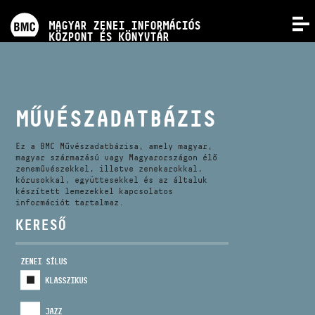
PROGRAMOK
MAGYAR ZENEI INFORMÁCIÓS
MENÜ
KÖZPONT ÉS KÖNYVTÁR
VERSENYEK
KÉPZÉSEK
MŰVÉSZADATBÁZIS
KIADVÁNYOK
Ez a BMC Művészadatbázisa, amely magyar,
magyar származású vagy Magyarországon élő
zeneművészekkel, illetve zenekarokkal,
kórusokkal, együttesekkel és az általuk
RÓLUNK
készített lemezekkel kapcsolatos
információt tartalmaz.
KERESŐ
KAPCSOLAT
ZENEI SÍLUS
VIDEÓ GALÉRIA
KLASSZIKUS
JAZZ