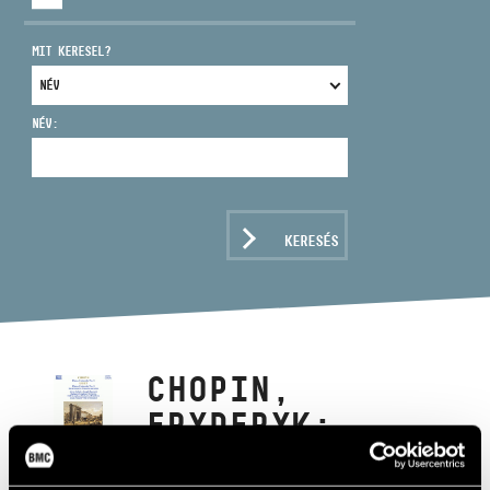
MIT KERESEL?
NÉV:
CÍM
EMAIL
infokozpont@bmc.hu
KERESÉS
TELEFON
NYITVA TARTÁS
CHOPIN,
FRYDERYK:
PIANO CONCERTO