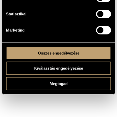
WORKS
Statisztikai
COMPOSER
TITLE
Marketing
Chopin,
Piano Concerto No. 1 in E
Fryderyk
flat major, S124/R455
Chopin,
Piano Concerto No. 1 in E
Fryderyk
minor, Op. 11
Összes engedélyezése
Kiválasztás engedélyezése
Megtagad