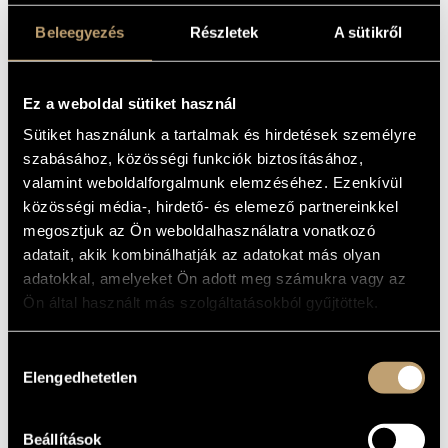
PIANO CONCERTO
ARTIST DATABASE
NO. 1 / LISZT,
Beleegyezés
Részletek
A sütikről
FERENC: PIANO
COMPOSITION DATABASE
CONCERTO NO. 1
Ez a weboldal sütiket használ
MUSIC LIBRARY, ONLINE CATALOG
Sütiket használunk a tartalmak és hirdetések személyre
Album
szabásához, közösségi funkciók biztosításához,
valamint weboldalforgalmunk elemzéséhez. Ezenkívül
BASIC DATA
közösségi média-, hirdető- és elemező partnereinkkel
megosztjuk az Ön weboldalhasználatra vonatkozó
Naxos
LABEL
adatait, akik kombinálhatják az adatokat más olyan
8.550292
CATALOGUE
NO.
adatokkal, amelyeket Ön adott meg számukra vagy az
1990
Ön által használt más szolgáltatásokból gyűjtöttek.
DATE OF
RELEASE
More about the CD
DETAILS
Hozzájárulás
Elengedhetetlen
kiválasztása
Magyar Rádió Szimfonikus Zenekara (Hungarian Radio
CONTRIBUTORS
Symphony Orchestra)
/
Németh Gyula
/
Székely István
Slovak Radio Symphony Orchestra
ADDITIONAL
Joseph Banowetz - piano
CONTRIBUTORS
Beállítások
Olivér Dohnányi - conductor