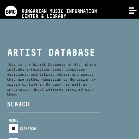
PROGRAMS
HUNGARIAN MUSIC INFORMATION
MENU
CENTER & LIBRARY
COMPETITIONS
TRAININGS
ARTIST DATABASE
RELEASES
This is the Artist Database of BMC, which
includes information about composers,
musicians, orchestras, choirs and groups
that are either Hungarian or Hungarian by
ABOUT US
origin or live in Hungary, as well as
information about releases recorded with
them.
CONTACT
SEARCH
GENRE
VIDEO GALLERY
CLASSICAL