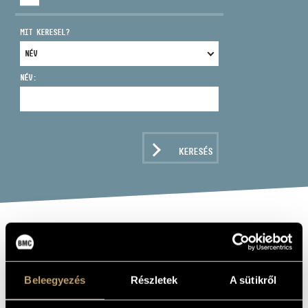
MIT KERESEL?
NÉV:
CÍM
EMAIL
infokozpont@bmc.hu
KERESÉS
TELEFON
NYITVA TARTÁS
SOLO CELLO
Album
Beleegyezés
Részletek
A sütikről