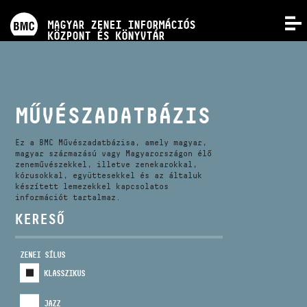
PROGRAMOK
MAGYAR ZENEI INFORMÁCIÓS
MENÜ
KÖZPONT ÉS KÖNYVTÁR
VERSENYEK
KÉPZÉSEK
MŰVÉSZADATBÁZIS
KIADVÁNYOK
Ez a BMC Művészadatbázisa, amely magyar,
magyar származású vagy Magyarországon élő
zeneművészekkel, illetve zenekarokkal,
kórusokkal, együttesekkel és az általuk
RÓLUNK
készített lemezekkel kapcsolatos
információt tartalmaz.
KERESŐ
KAPCSOLAT
ZENEI SÍLUS
VIDEÓ GALÉRIA
KLASSZIKUS
JAZZ