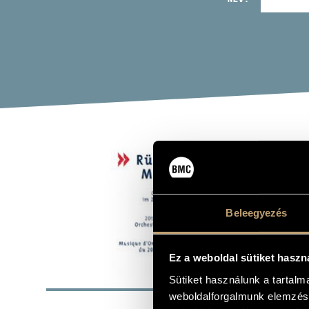
RÜC
20.
(RÜCKB
Beleegyezés
Album
Ez a weboldal sütiket haszn
ALAP
Sütiket használunk a tartal
weboldalforgalmunk elemzésé
Bartók Béla
SZERZŐK