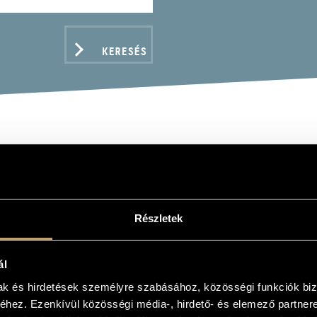
KERESÉS
KBLICK MODERNE - ORC
 JAHRHUNDERT
LICK MODERNE - 20TH CENTURY ORCHESTRAL M
Részletek
ál
ADATOK
mak és hirdetések személyre szabásához, közösségi funkciók biz
hez. Ezenkívül közösségi média-, hirdető- és elemező partner
/
Kurtág György
/
Ligeti György