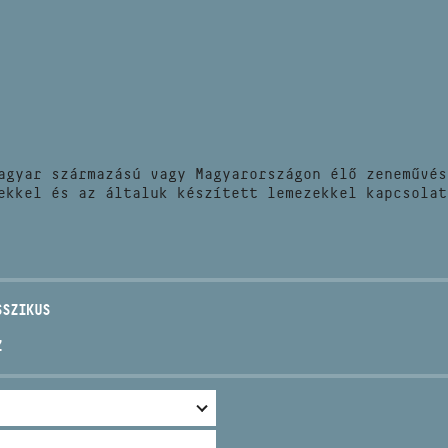
HÍREK
CÍM
VERSENYEK
EMAIL
infokozpont@bmc.hu
KIADVÁNYOK
TELEFON
agyar származású vagy Magyarországon élő zeneművés
KAPCSOLAT
ekkel és az általuk készített lemezekkel kapcsolat
NYITVA TARTÁS
SSZIKUS
Z