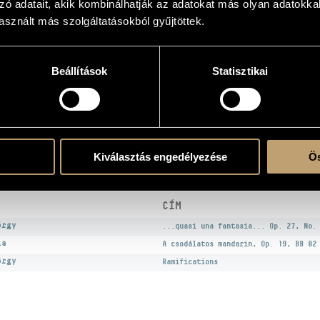
zó adatait, akik kombinálhatják az adatokat más olyan adatokka
sznált más szolgáltatásokból gyűjtöttek.
Beállítások
Statisztikai
atok
Kiválasztás engedélyezése
Ös
EK
CÍM
örgy
...quasi una fantasia... Op. 27, No.
la
A csodálatos mandarin, Op. 19, BB 82
örgy
Ramifications