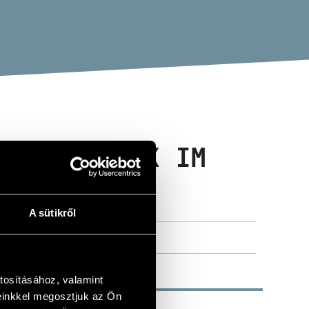
HESTERMUSIK IM
USIK)
A sütikről
tosításához, valamint
einkkel megosztjuk az Ön