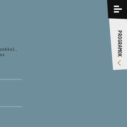
PROGRAMOK
KÉPZÉSEK
PROGRAMOK
RÓLUNK
zekkel,
VIDEÓ GALÉRIA
os