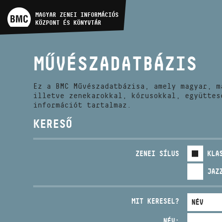
MŰVÉSZADATBÁZIS
MAGYAR ZENEI INFORMÁCIÓS
KÖZPONT ÉS KÖNYVTÁR
ZENEMŰ-ADATBÁZIS
MŰVÉSZADATBÁZIS
ZENEI KÖNYVTÁR, ONLINE
KATALÓGUS
Ez a BMC Művészadatbázisa, amely magyar, m
illetve zenekarokkal, kórusokkal, együttes
információt tartalmaz.
KERESŐ
ZENEI SÍLUS
KLA
JAZ
MIT KERESEL?
NÉV: