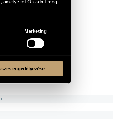
l, amelyeket Ön adott meg
Marketing
szes engedélyezése
 1