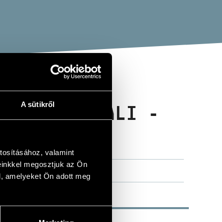
A sütikről
ERZI MUSICALI -
NTATAS)
tosításához, valamint
einkkel megosztjuk az Ön
l, amelyeket Ön adott meg