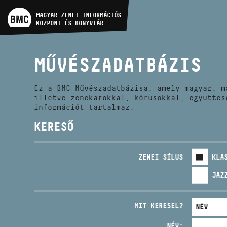
MŰVÉSZADATBÁZIS
MAGYAR ZENEI INFORMÁCIÓS
KÖZPONT ÉS KÖNYVTÁR
ZENEMŰ-ADATBÁZIS
MŰVÉSZADATBÁZIS
ZENEI KÖNYVTÁR, ONLINE
KATALÓGUS
Ez a BMC Művészadatbázisa, amely magyar, m
illetve zenekarokkal, kórusokkal, együttes
információt tartalmaz.
KERESŐ
ZENEI SÍLUS
KLA
JAZ
MIT KERESEL?
NÉV: