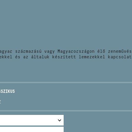
HÍREK
CÍM
VERSENYEK
EMAIL
infokozpont@bmc.hu
KIADVÁNYOK
TELEFON
agyar származású vagy Magyarországon élő zeneművés
KAPCSOLAT
ekkel és az általuk készített lemezekkel kapcsolat
NYITVA TARTÁS
SSZIKUS
Z