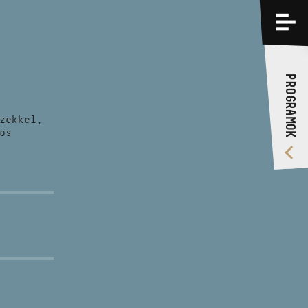
PROGRAMOK
KÉPZÉSEK
PROGRAMOK
RÓLUNK
zekkel,
VIDEÓ GALÉRIA
os