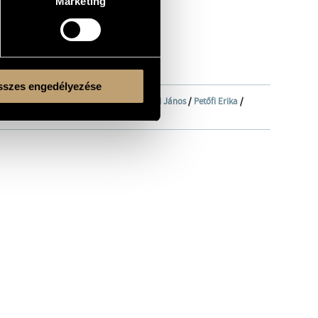
Marketing
szes engedélyezése
iss Noémi
/
Lax Éva
/
Malina János
/
Mezei János
/
Petőfi Erika
/