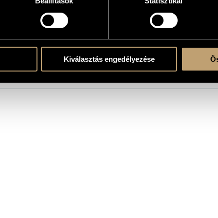
Beállítások
Statisztikai
atok
Kiválasztás engedélyezése
Ös
Benkő Pál
/
Bentch Timothy
/
Brandisz Márton
/
Hamar Gergely
/
Kertész István
/
K
lin
/
Vályi Csilla