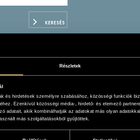
KERESÉS
Részletek
FFANI, AGOSTINO: SCH
 KANTÁTA
ál
ANI, AGOSTINO: SCHERZI MUSICALI - SIX CA
mak és hirdetések személyre szabásához, közösségi funkciók biz
hez. Ezenkívül közösségi média-, hirdető- és elemező partner
zó adatait, akik kombinálhatják az adatokat más olyan adatokka
sznált más szolgáltatásokból gyűjtöttek.
ADATOK