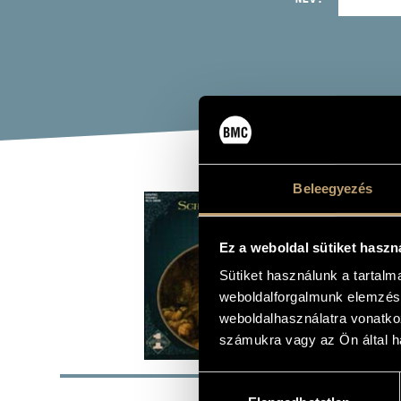
Beleegyezés
STE
HAT
Ez a weboldal sütiket haszn
(STEFF
Sütiket használunk a tartal
weboldalforgalmunk elemzésé
Album
weboldalhasználatra vonatko
számukra vagy az Ön által ha
ALAP
Hozzájárulás
Hungaroton
KIADÓ