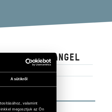
, PSY, TRIANGEL
A sütikről
tosításához, valamint
einkkel megosztjuk az Ön