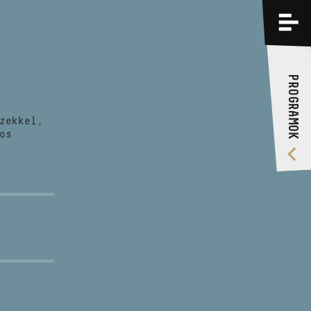
PROGRAMOK
KÉPZÉSEK
PROGRAMOK
RÓLUNK
zekkel,
VIDEÓ GALÉRIA
os