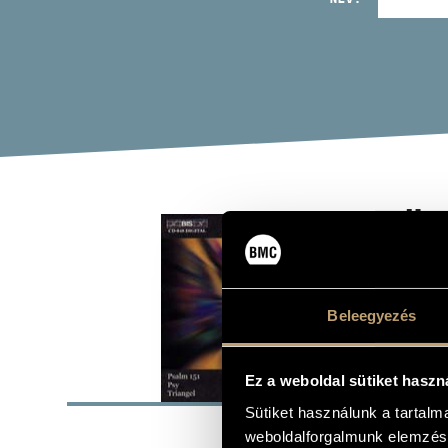
EÖT
Album
Beleegyezés
ALAP
Ez a weboldal sütiket haszn
Sütiket használunk a tartal
Eötvös Péter
SZERZŐK
weboldalforgalmunk elemzésé