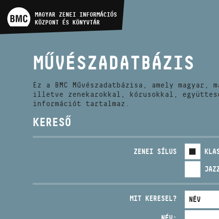
MŰVÉSZADATBÁZIS
MAGYAR ZENEI INFORMÁCIÓS
KÖZPONT ÉS KÖNYVTÁR
ZENEMŰ-ADATBÁZIS
MŰVÉSZADATBÁZIS
ZENEI KÖNYVTÁR, ONLINE
KATALÓGUS
Ez a BMC Művészadatbázisa, amely magyar, m
illetve zenekarokkal, kórusokkal, együttes
információt tartalmaz.
KERESŐ
ZENEI SÍLUS
KLA
JAZ
MIT KERESEL?
NÉV: