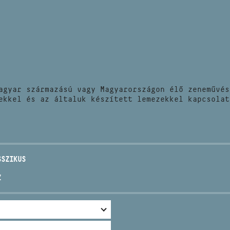
HÍREK
CÍM
VERSENYEK
EMAIL
infokozpont@bmc.hu
KIADVÁNYOK
TELEFON
agyar származású vagy Magyarországon élő zeneművés
KAPCSOLAT
ekkel és az általuk készített lemezekkel kapcsolat
NYITVA TARTÁS
SSZIKUS
Z