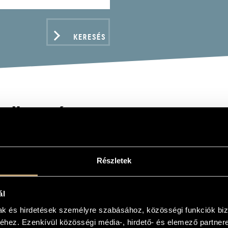
KERESÉS
VÖS PÉTER: PSALM 151
Részletek
ADATOK
ál
mak és hirdetések személyre szabásához, közösségi funkciók biz
hez. Ezenkívül közösségi média-, hirdető- és elemező partner