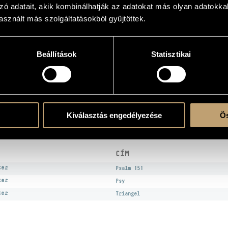
zó adatait, akik kombinálhatják az adatokat más olyan adatokka
sznált más szolgáltatásokból gyűjtöttek.
Beállítások
Statisztikai
atok
őegyüttes (Amadinda Percussion Group)
/
UMZE Kamaraegyüttes (UMZE Chamber 
Kiválasztás engedélyezése
Ös
EK
CÍM
ter
Psalm 151
ter
Psy
ter
Triangel