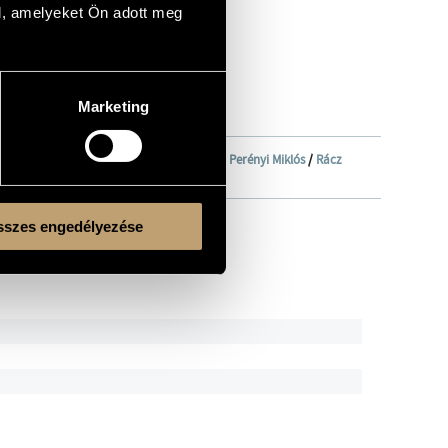
l, amelyeket Ön adott meg
Marketing
Ensemble)
/
Eötvös Péter
/
Ittzés Gergely
/
Perényi Miklós
/
Rácz
szes engedélyezése