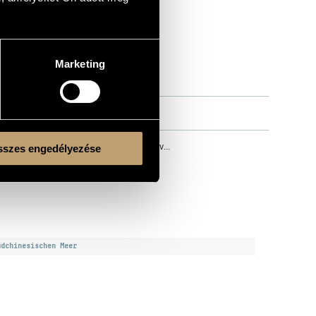
Marketing
 Luciano Berio, Nyikolaj Rimszkij-Korszakov...
szes engedélyezése
üdchinesischen Meer