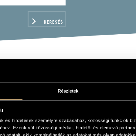
KERESÉS
DBERG, CHRISTIAN - 1
Részletek
ál
ADATOK
mak és hirdetések személyre szabásához, közösségi funkciók biz
hez. Ezenkívül közösségi média-, hirdető- és elemező partner
y
zó adatait, akik kombinálhatják az adatokat más olyan adatokka