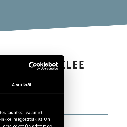
0-YEAR JUBILEE
A sütikről
tosításához, valamint
einkkel megosztjuk az Ön
l, amelyeket Ön adott meg