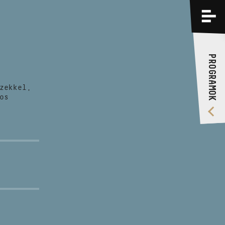
PROGRAMOK
KÉPZÉSEK
PROGRAMOK
RÓLUNK
zekkel,
VIDEÓ GALÉRIA
os