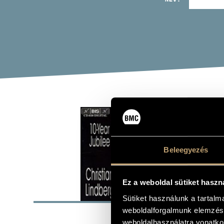
LIN
Album
Beleegyezés
Ez a weboldal sütiket haszn
ALAP
Sütiket használunk a tartal
weboldalforgalmunk elemzésé
Ligeti Györg
SZERZŐK
weboldalhasználatra vonatko