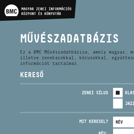
MŰVÉSZADATBÁZIS
MAGYAR ZENEI INFORMÁCIÓS
KÖZPONT ÉS KÖNYVTÁR
ZENEMŰ-ADATBÁZIS
MŰVÉSZADATBÁZIS
ZENEI KÖNYVTÁR, ONLINE
KATALÓGUS
Ez a BMC Művészadatbázisa, amely magyar, m
illetve zenekarokkal, kórusokkal, együttes
információt tartalmaz.
KERESŐ
ZENEI SÍLUS
KLA
JAZ
MIT KERESEL?
NÉV: