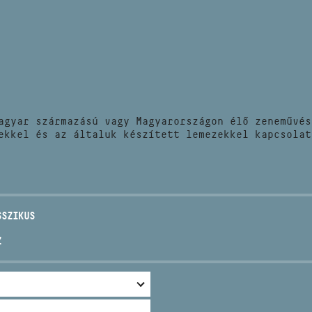
HÍREK
CÍM
VERSENYEK
EMAIL
infokozpont@bmc.hu
KIADVÁNYOK
TELEFON
agyar származású vagy Magyarországon élő zeneművés
KAPCSOLAT
ekkel és az általuk készített lemezekkel kapcsolat
NYITVA TARTÁS
SSZIKUS
Z