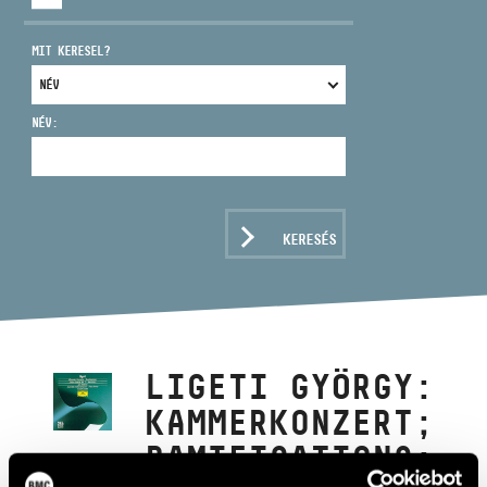
MIT KERESEL?
NÉV:
CÍM
EMAIL
infokozpont@bmc.hu
KERESÉS
TELEFON
NYITVA TARTÁS
LIGETI GYÖRGY:
KAMMERKONZERT;
RAMIFICATIONS;