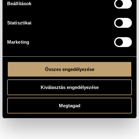
Beállítások
MŰVEK
Statisztikai
SZERZŐ
CÍM
Ligeti György
II. vonósnégyes
Marketing
Ligeti György
Kammerkonzert / Kamarakoncert
Ligeti György
Lux Aeterna
Ligeti György
Ramifications
Összes engedélyezése
Kiválasztás engedélyezése
Megtagad