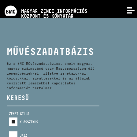
PROGRAMOK
MAGYAR ZENEI INFORMÁCIÓS
MENÜ
KÖZPONT ÉS KÖNYVTÁR
VERSENYEK
KÉPZÉSEK
MŰVÉSZADATBÁZIS
KIADVÁNYOK
Ez a BMC Művészadatbázisa, amely magyar,
magyar származású vagy Magyarországon élő
zeneművészekkel, illetve zenekarokkal,
kórusokkal, együttesekkel és az általuk
RÓLUNK
készített lemezekkel kapcsolatos
információt tartalmaz.
KERESŐ
KAPCSOLAT
ZENEI SÍLUS
VIDEÓ GALÉRIA
KLASSZIKUS
JAZZ