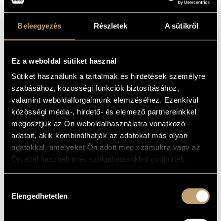
QUARTET FOR
MŰVÉSZADATBÁZIS
STRINGS NO. 2;
Beleegyezés
Részletek
A sütikről
ZENEMŰ-ADATBÁZIS
LUX AETERNA
ZENEI KÖNYVTÁR, ONLINE KATALÓGUS
Album
Ez a weboldal sütiket használ
Sütiket használunk a tartalmak és hirdetések személyre
ALAPADATOK
szabásához, közösségi funkciók biztosításához,
valamint weboldalforgalmunk elemzéséhez. Ezenkívül
Ligeti György
SZERZŐK
közösségi média-, hirdető- és elemező partnereinkkel
Deutsche Grammophon
KIADÓ
megosztjuk az Ön weboldalhasználatra vonatkozó
423244
KATALÓGUSSZÁMA
adatait, akik kombinálhatják az adatokat más olyan
1990
MEGJELENÉS
adatokkal, amelyeket Ön adott meg számukra vagy az
ÉVE
Ön által használt más szolgáltatásokból gyűjtöttek.
Részletes adatok 1
RÉSZLETEK
Részletes adatok 2
Hozzájárulás
Henry Meyer - violin, Peter Kamnitzer - viola, Jack Kirstein -
TOVÁBBI
cello, Walter Levin - violin, Mary Thomas - mezzo-soprano,
KÖZREMŰKÖDŐK
Elengedhetetlen
kiválasztása
Jane Manning - soprano, William Pearson - bass, Pierre
Boulez - conductor, Helmut Franz - conductor, Ensemble
InterContemporain, LaSalle String Quartet, North German
Radio Chorus Hamburg