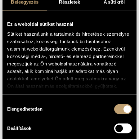
NAGYABONYTUL A
Beleegyezés
Részletek
A sütikről
MŰVÉSZADATBÁZIS
BURGVÁRIG
ZENEMŰ-ADATBÁZIS
(ZENÉS MESÉK -
Ez a weboldal sütiket használ
MESÉS ZENÉK)
ZENEI KÖNYVTÁR, ONLINE KATALÓGUS
Sütiket használunk a tartalmak és hirdetések személyre
szabásához, közösségi funkciók biztosításához,
Album
valamint weboldalforgalmunk elemzéséhez. Ezenkívül
közösségi média-, hirdető- és elemező partnereinkkel
ALAPADATOK
megosztjuk az Ön weboldalhasználatra vonatkozó
adatait, akik kombinálhatják az adatokat más olyan
Kodály Zoltán
SZERZŐK
adatokkal, amelyeket Ön adott meg számukra vagy az
Hungaroton
KIADÓ
Ön által használt más szolgáltatásokból gyűjtöttek.
HCD 19455
KATALÓGUSSZÁMA
2004
MEGJELENÉS
Hozzájárulás
ÉVE
Elengedhetetlen
kiválasztása
Részletes adatok
RÉSZLETEK
2 CD
MEGJEGYZÉS
Beállítások
Magyar Rádió Gyermekkórusa (Hungarian Radio Children´s
KÖZREMŰKÖDŐK
Choi)
/
Magyar Állami Operaház Zenekara
/
Magyar Állami