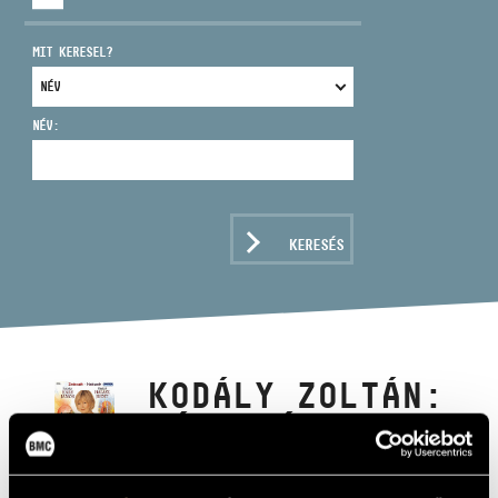
MIT KERESEL?
NÉV:
CÍM
EMAIL
infokozpont@bmc.hu
KERESÉS
TELEFON
NYITVA TARTÁS
KODÁLY ZOLTÁN:
HÁRY JÁNOS
KALANDOZÁSAI