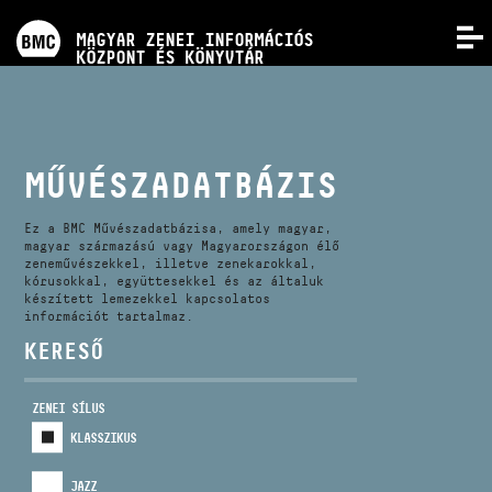
PROGRAMOK
MAGYAR ZENEI INFORMÁCIÓS
MENÜ
KÖZPONT ÉS KÖNYVTÁR
VERSENYEK
KÉPZÉSEK
MŰVÉSZADATBÁZIS
KIADVÁNYOK
Ez a BMC Művészadatbázisa, amely magyar,
magyar származású vagy Magyarországon élő
zeneművészekkel, illetve zenekarokkal,
kórusokkal, együttesekkel és az általuk
RÓLUNK
készített lemezekkel kapcsolatos
információt tartalmaz.
KERESŐ
KAPCSOLAT
ZENEI SÍLUS
VIDEÓ GALÉRIA
KLASSZIKUS
JAZZ