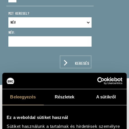
MIT KERESEL?
NÉV:
CÍM
EMAIL
infokozpont@bmc.hu
KERESÉS
TELEFON
NYITVA TARTÁS
Beleegyezés
Részletek
A sütikről
MOZART, W. A.:
G-MOLL
Ez a weboldal sütiket használ
SZIMFÓNIÁK
Sütiket használunk a tartalmak és hirdetések személyre