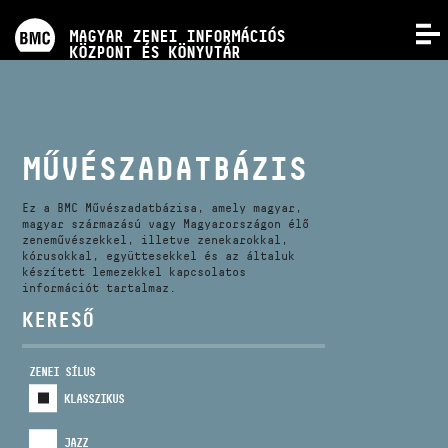
PROGRAMOK
MAGYAR ZENEI INFORMÁCIÓS
MENÜ
KÖZPONT ÉS KÖNYVTÁR
VERSENYEK
KÉPZÉSEK
MŰVÉSZADATBÁZIS
KIADVÁNYOK
Ez a BMC Művészadatbázisa, amely magyar,
magyar származású vagy Magyarországon élő
zeneművészekkel, illetve zenekarokkal,
kórusokkal, együttesekkel és az általuk
RÓLUNK
készített lemezekkel kapcsolatos
információt tartalmaz.
KERESŐ
KAPCSOLAT
ZENEI SÍLUS
VIDEÓ GALÉRIA
KLASSZIKUS
JAZZ