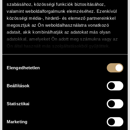
K.183 ÉS K.550
MŰVÉSZADATBÁZIS
szabásához, közösségi funkciók biztosításához,
(MOZART, W. A.: SYMPHONIES IN G
valamint weboldalforgalmunk elemzéséhez. Ezenkívül
MINOR K.183 & K.550)
ZENEMŰ-ADATBÁZIS
közösségi média-, hirdető- és elemező partnereinkkel
megosztjuk az Ön weboldalhasználatra vonatkozó
Album
ZENEI KÖNYVTÁR, ONLINE KATALÓGUS
adatait, akik kombinálhatják az adatokat más olyan
ALAPADATOK
adatokkal, amelyeket Ön adott meg számukra vagy az
Ön által használt más szolgáltatásokból gyűjtöttek.
BMC Records
KIADÓ
BMC CD 107
KATALÓGUSSZÁMA
Hozzájárulás
2005
MEGJELENÉS
Elengedhetetlen
kiválasztása
ÉVE
Részletes adatok
RÉSZLETEK
Beállítások
Kocsis Zoltán
ELŐADÓK
Statisztikai
Marketing