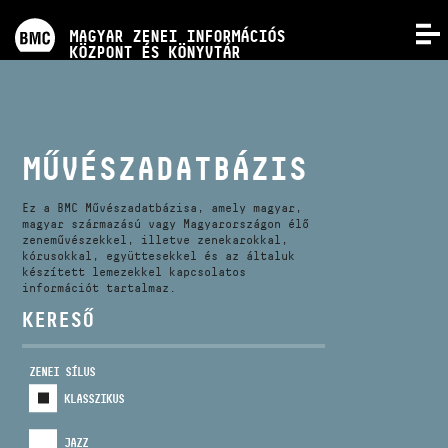
PROGRAMOK
MAGYAR ZENEI INFORMÁCIÓS
MENÜ
KÖZPONT ÉS KÖNYVTÁR
VERSENYEK
KÉPZÉSEK
MŰVÉSZADATBÁZIS
KIADVÁNYOK
Ez a BMC Művészadatbázisa, amely magyar,
magyar származású vagy Magyarországon élő
zeneművészekkel, illetve zenekarokkal,
kórusokkal, együttesekkel és az általuk
RÓLUNK
készített lemezekkel kapcsolatos
információt tartalmaz.
KERESŐ
KAPCSOLAT
ZENEI SÍLUS
VIDEÓ GALÉRIA
KLASSZIKUS
JAZZ