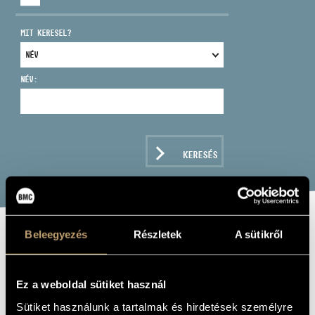
MIT KERESEL?
NÉV:
CÍM
EMAIL
infokozpont@bmc.hu
KERESÉS
TELEFON
NYITVA TARTÁS
Beleegyezés
Részletek
A sütikről
BEETHOVEN
VONÓSNÉGYESEK
Ez a weboldal sütiket használ
(ÖSSZES) 2.
Sütiket használunk a tartalmak és hirdetések személyre