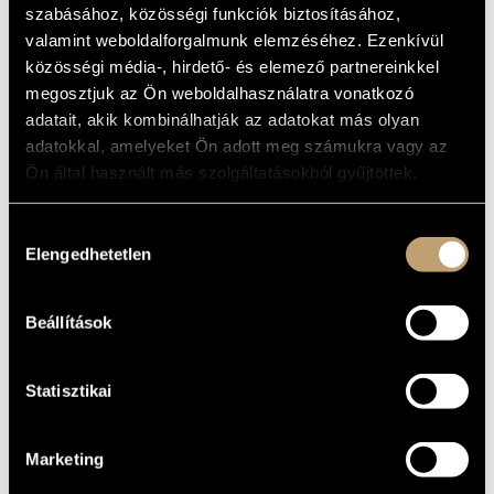
(BEETHOVEN STRING QUARTETS
szabásához, közösségi funkciók biztosításához,
MŰVÉSZADATBÁZIS
(COMPLETE) VOL.2)
valamint weboldalforgalmunk elemzéséhez. Ezenkívül
Album
ZENEMŰ-ADATBÁZIS
közösségi média-, hirdető- és elemező partnereinkkel
megosztjuk az Ön weboldalhasználatra vonatkozó
ALAPADATOK
ZENEI KÖNYVTÁR, ONLINE KATALÓGUS
adatait, akik kombinálhatják az adatokat más olyan
adatokkal, amelyeket Ön adott meg számukra vagy az
Naxos
KIADÓ
Ön által használt más szolgáltatásokból gyűjtöttek.
8.550559
KATALÓGUSSZÁMA
1995
MEGJELENÉS
Hozzájárulás
ÉVE
Elengedhetetlen
kiválasztása
Részletes adatok
RÉSZLETEK
Művek: vonósnégyesek Op.18 No.3 és No.4
TOVÁBBI
Beállítások
SZERZŐK,
MŰVEK
Statisztikai
Marketing