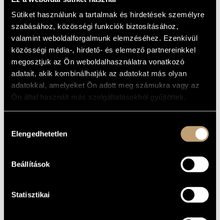
QUARTETS
ARTIST DATABASE
(COMPLETE)
Sütiket használunk a tartalmak és hirdetések személyre
szabásához, közösségi funkciók biztosításához,
VOL.2
COMPOSITION DATABASE
valamint weboldalforgalmunk elemzéséhez. Ezenkívül
(BEETHOVEN VONÓSNÉGYESEK
közösségi média-, hirdető- és elemező partnereinkkel
MUSIC LIBRARY, ONLINE CATALOG
(ÖSSZES) 2.)
megosztjuk az Ön weboldalhasználatra vonatkozó
adatait, akik kombinálhatják az adatokat más olyan
Album
adatokkal, amelyeket Ön adott meg számukra vagy az
BASIC DATA
Ön által használt más szolgáltatásokból gyűjtöttek.
Naxos
LABEL
Hozzájárulás
8.550559
CATALOGUE
Elengedhetetlen
kiválasztása
NO.
1995
DATE OF
RELEASE
Beállítások
More about the CD
DETAILS
Works: string quartets Op.18 No.3 and No.4
FURTHER
Statisztikai
COMPOSERS,
WORKS