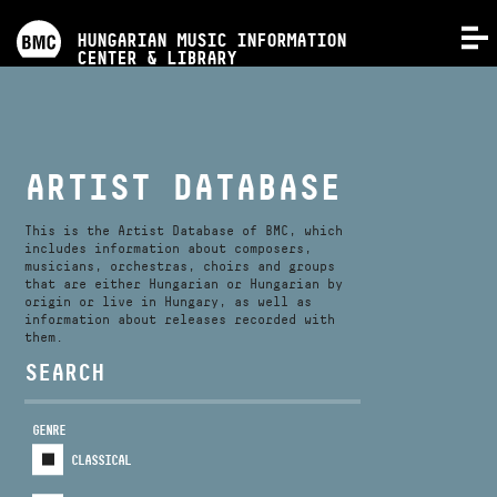
PROGRAMS
HUNGARIAN MUSIC INFORMATION
MENU
CENTER & LIBRARY
COMPETITIONS
TRAININGS
ARTIST DATABASE
RELEASES
This is the Artist Database of BMC, which
includes information about composers,
musicians, orchestras, choirs and groups
that are either Hungarian or Hungarian by
ABOUT US
origin or live in Hungary, as well as
information about releases recorded with
them.
CONTACT
SEARCH
GENRE
VIDEO GALLERY
CLASSICAL