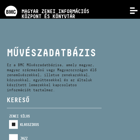
PROGRAMOK
MAGYAR ZENEI INFORMÁCIÓS
MENÜ
KÖZPONT ÉS KÖNYVTÁR
VERSENYEK
KÉPZÉSEK
MŰVÉSZADATBÁZIS
KIADVÁNYOK
Ez a BMC Művészadatbázisa, amely magyar,
magyar származású vagy Magyarországon élő
zeneművészekkel, illetve zenekarokkal,
kórusokkal, együttesekkel és az általuk
RÓLUNK
készített lemezekkel kapcsolatos
információt tartalmaz.
KERESŐ
KAPCSOLAT
ZENEI SÍLUS
VIDEÓ GALÉRIA
KLASSZIKUS
JAZZ