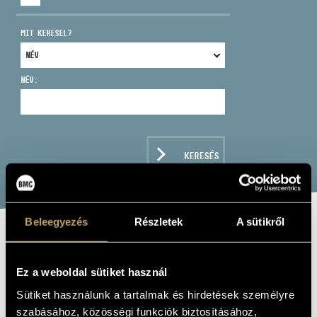
MIT KERESEL?
NÉV:
CÍM
EMAIL
infokozpont@bmc.hu
KERESÉS
TELEFON
NYITVA TARTÁS
Beleegyezés
Részletek
A sütikről
DÉL-ALFÖLDI
SZAXOFONEGYÜTTES
Ez a weboldal sütiket használ
KALAMONA
Sütiket használunk a tartalmak és hirdetések személyre
szabásához, közösségi funkciók biztosításához,