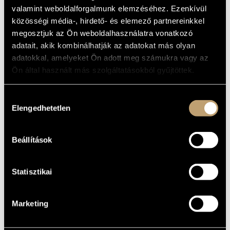
MŰVÉSZADATBÁZIS
valamint weboldalforgalmunk elemzéséhez. Ezenkívül
Album
közösségi média-, hirdető- és elemező partnereinkkel
ZENEMŰ-ADATBÁZIS
ALAPADATOK
megosztjuk az Ön weboldalhasználatra vonatkozó
adatait, akik kombinálhatják az adatokat más olyan
November Music
ZENEI KÖNYVTÁR, ONLINE KATALÓGUS
KIADÓ
adatokkal, amelyeket Ön adott meg számukra vagy az
NVR 2004-2
KATALÓGUSSZÁMA
Ön által használt más szolgáltatásokból gyűjtöttek.
1999
MEGJELENÉS
ÉVE
Hozzájárulás
Részletes adatok
RÉSZLETEK
Elengedhetetlen
kiválasztása
Benkő Róbert
/
Burány Béla Pöcök
/
Geröly Tamás Sándor
/
KÖZREMŰKÖDŐK
Szokolay Dongó Balázs
/
Ágoston Béla
Beállítások
Statisztikai
Marketing