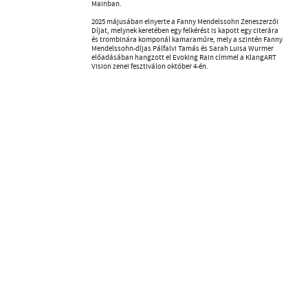
Mainban.
2025 májusában elnyerte a Fanny Mendelssohn Zeneszerzői
Díjat, melynek keretében egy felkérést is kapott egy citerára
és trombinára komponál kamaraműre, mely a szintén Fanny
Mendelssohn-díjas Pálfalvi Tamás és Sarah Luisa Wurmer
előadásában hangzott el Evoking Rain címmel a KlangART
Vision zenei fesztiválon október 4-én.