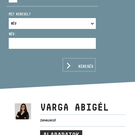
MIT KERESEL?
NÉV:
CÍM
EMAIL
infokozpont@bmc.hu
KERESÉS
TELEFON
NYITVA TARTÁS
VARGA ABIGÉL
Zeneszerző