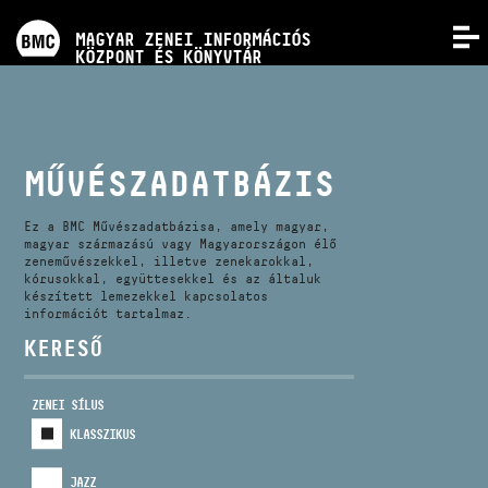
PROGRAMOK
MAGYAR ZENEI INFORMÁCIÓS
MENÜ
KÖZPONT ÉS KÖNYVTÁR
VERSENYEK
KÉPZÉSEK
MŰVÉSZADATBÁZIS
KIADVÁNYOK
Ez a BMC Művészadatbázisa, amely magyar,
magyar származású vagy Magyarországon élő
zeneművészekkel, illetve zenekarokkal,
kórusokkal, együttesekkel és az általuk
RÓLUNK
készített lemezekkel kapcsolatos
információt tartalmaz.
KERESŐ
KAPCSOLAT
ZENEI SÍLUS
VIDEÓ GALÉRIA
KLASSZIKUS
JAZZ