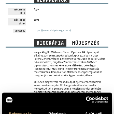
ALAPADATOK
MŰVÉSZADATBÁZIS
Eger
SZÜLETÉSI
HELY
ZENEMŰ-ADATBÁZIS
1996
SZÜLETÉSI
DÁTUM
ZENEI KÖNYVTÁR, ONLINE KATALÓGUS
https://www.abigelvarga.com/
WEBOLDAL
BIOGRÁFIA
MŰJEGYZÉK
Varga Abigél 1996-ban született Egerben. BA diplomáját
alkalmazott zeneszerzés szakon kapta 2018-ban a Liszt
Ferenc Zeneművészeti Egyetemen Varga Judit és Tallér Zsófia
növendékeként, majd MA Zeneszerzés szakon 2021-ben
diplomázott Tornyai Péter növendékeként. Jelenleg a
Hochschule für Musik und Theater München zeneszerzés
mesterkurzus (Komposition Meisterklasse) posztgraduális
programján vesz részt Moritz Eggert osztályában.
2017-ben megosztott második díjat nyert a Zeneakadémia
zeneszerzőversenyén. 2018 augusztusában harmadik
helyezést ért el a Zeneakadémia Neszlényi Andor emlékére
alapított zeneszerzői ösztöndíj-pályázaton, mely a tanév
során született legkiemelkedőbb akusztikus hangszerre vagy
hangszerekre írt zeneművet honorálja. 2018 novemberében
középdöntős helyezést ért el a nemzetközi Bartók
Világverseny és Fesztivál zeneszerzés versenyén.
2019 májusában középdöntős helyezést ért el a nemzetközi
Beleegyezés
Részletek
A sütikről