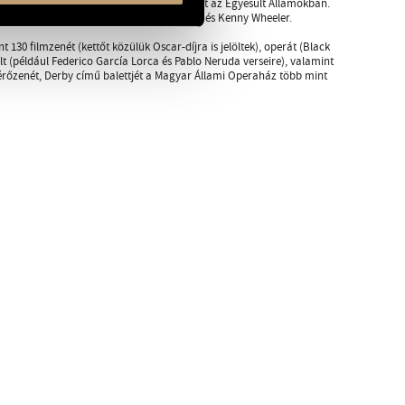
s 1993-ban egy hónapos koncertkörutat tett az Egyesült Államokban.
 Anette Lowman, Frank Foster, Clarck Terry és Kenny Wheeler.
30 filmzenét (kettőt közülük Oscar-díjra is jelöltek), operát (Black
alt (például Federico García Lorca és Pablo Neruda verseire), valamint
ísérőzenét, Derby című balettjét a Magyar Állami Operaház több mint