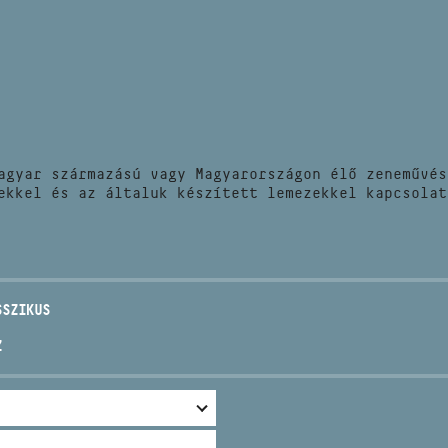
HÍREK
CÍM
VERSENYEK
EMAIL
infokozpont@bmc.hu
KIADVÁNYOK
TELEFON
agyar származású vagy Magyarországon élő zeneművés
KAPCSOLAT
ekkel és az általuk készített lemezekkel kapcsolat
NYITVA TARTÁS
SSZIKUS
Z