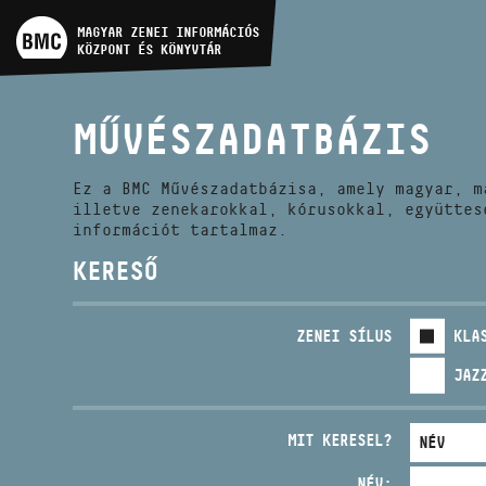
MŰVÉSZADATBÁZIS
MAGYAR ZENEI INFORMÁCIÓS
KÖZPONT ÉS KÖNYVTÁR
ZENEMŰ-ADATBÁZIS
MŰVÉSZADATBÁZIS
ZENEI KÖNYVTÁR, ONLINE
KATALÓGUS
Ez a BMC Művészadatbázisa, amely magyar, m
illetve zenekarokkal, kórusokkal, együttes
információt tartalmaz.
KERESŐ
ZENEI SÍLUS
KLA
JAZ
MIT KERESEL?
NÉV: