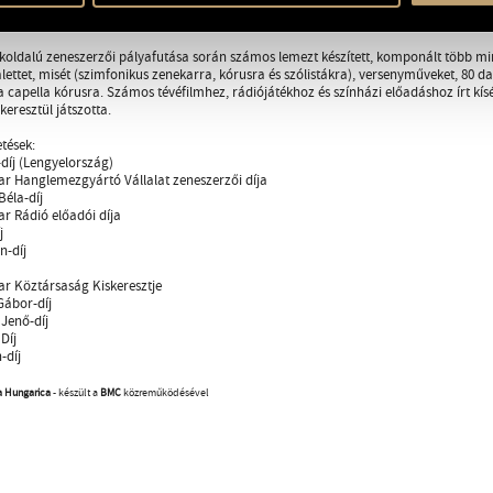
ptek fel duóban. Európa szinte valamennyi országában vendégszerepelt, 1983-ban é
 művészekkel játszott együtt, mint Philly Joe Jones, Clifford Jordan, Linda Hopkins,
koldalú zeneszerzői pályafutása során számos lemezt készített, komponált több mint 1
alettet, misét (szimfonikus zenekarra, kórusra és szólistákra), versenyműveket, 80 d
 a capella kórusra. Számos tévéfilmhez, rádiójátékhoz és színházi előadáshoz írt k
eresztül játszotta.
etések:
díj (Lengyelország)
r Hanglemezgyártó Vállalat zeneszerzői díja
Béla-díj
r Rádió előadói díja
j
n-díj
r Köztársaság Kiskeresztje
Gábor-díj
Jenő-díj
Díj
-díj
a Hungarica
- készült a
BMC
közreműködésével