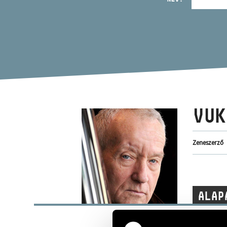
VUK
Zeneszerző
ALAP
Budapest
SZÜLETÉSI HELY