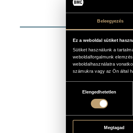
1941
SZÜLETÉSI DÁTUM
BIOG
Beleegyezés
1941. augusz
Ez a weboldal sütiket haszn
Kiváló zenes
Sütiket használunk a tartal
1960-ban, ti
weboldalforgalmunk elemzésé
Fogorvosi Ka
később főkén
weboldalhasználatra vonatko
Rádió jazz-v
számukra vagy az Ön által ha
1965 és 1980
írt. 1969-ben
Hozzájárulás
léptek fel. 
Elemérrel lé
Elengedhetetlen
kiválasztása
Japánban.
1992-ben ő v
részben Vuká
Horgas Eszte
- Bohémélet,
Megtagad
2000-ben meg