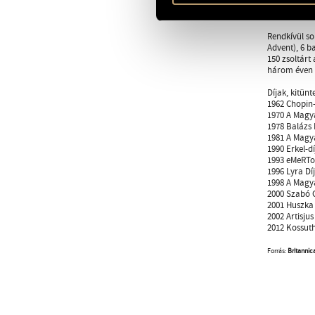
keresztül lé
Olyan kiváló
Rendkívül so
Advent), 6 b
150 zsoltárt
három éven k
Díjak, kitünt
1962 Chopin-
1970 A Magya
1978 Balázs 
1981 A Magya
1990 Erkel-dí
1993 eMeRTo
1996 Lyra Díj
1998 A Magya
2000 Szabó 
2001 Huszka 
2002 Artisjus 
2012 Kossuth
Forrás:
Britannic