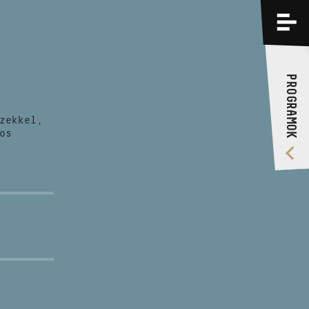
PROGRAMOK
KÉPZÉSEK
PROGRAMOK
RÓLUNK
zekkel,
VIDEÓ GALÉRIA
os