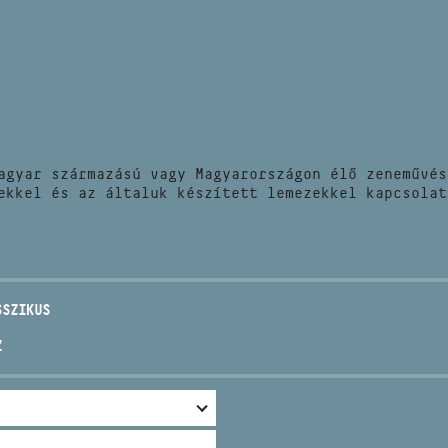
HÍREK
CÍM
VERSENYEK
EMAIL
infokozpont@bmc.hu
KIADVÁNYOK
TELEFON
agyar származású vagy Magyarországon élő zeneművés
KAPCSOLAT
ekkel és az általuk készített lemezekkel kapcsolat
NYITVA TARTÁS
SSZIKUS
Z