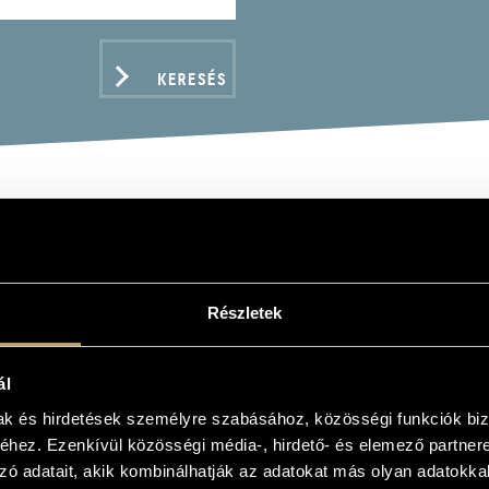
KERESÉS
AGA GÉZA
Részletek
ál
ADATOK
mak és hirdetések személyre szabásához, közösségi funkciók biz
hez. Ezenkívül közösségi média-, hirdető- és elemező partner
zó adatait, akik kombinálhatják az adatokat más olyan adatokka