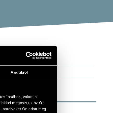
A sütikről
tosításához, valamint
einkkel megosztjuk az Ön
l, amelyeket Ön adott meg