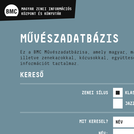
MŰVÉSZADATBÁZIS
MAGYAR ZENEI INFORMÁCIÓS
KÖZPONT ÉS KÖNYVTÁR
ZENEMŰ-ADATBÁZIS
MŰVÉSZADATBÁZIS
ZENEI KÖNYVTÁR, ONLINE
KATALÓGUS
Ez a BMC Művészadatbázisa, amely magyar, m
illetve zenekarokkal, kórusokkal, együttes
információt tartalmaz.
KERESŐ
ZENEI SÍLUS
KLA
JAZ
MIT KERESEL?
NÉV: