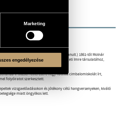
Marketing
s irodalmának.
esinger volt. (Ugyanitt zeneszerzést is tanult.) 1861-től Molnár
en Pécsre ment szinházi karnagynak, Szigeti Imre társulatához,
szes engedélyezése
4–98 között az Operaház első csellistája.
chunda V. József felkérésére négy kötetes cimbalomiskolát írt,
el folyóiratot szerkesztett.
epeltek vizsgaelőadásokon és jótékony célú hangversenyeken, kiváló
etegsége miatt öngyilkos lett.