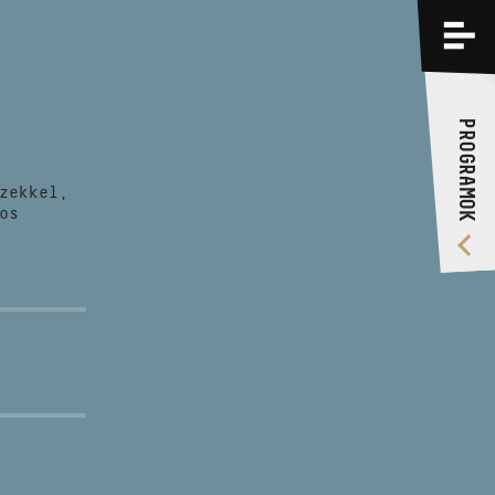
PROGRAMOK
KÉPZÉSEK
PROGRAMOK
RÓLUNK
zekkel,
VIDEÓ GALÉRIA
os