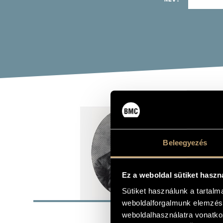
ALL
Zeneszerző
Beleegyezés
Ez a weboldal sütiket haszn
ALAP
Sütiket használunk a tartal
weboldalforgalmunk elemzésé
Óbecse
SZÜLETÉSI HELY
weboldalhasználatra vonatko