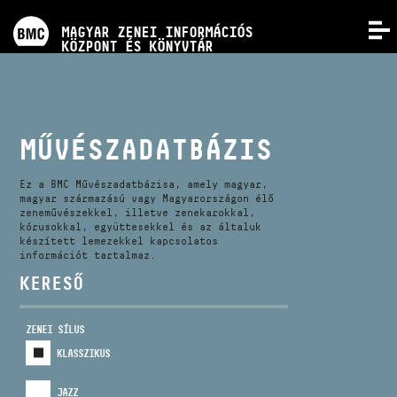
PROGRAMOK
MAGYAR ZENEI INFORMÁCIÓS
MENÜ
KÖZPONT ÉS KÖNYVTÁR
VERSENYEK
KÉPZÉSEK
MŰVÉSZADATBÁZIS
KIADVÁNYOK
Ez a BMC Művészadatbázisa, amely magyar,
magyar származású vagy Magyarországon élő
zeneművészekkel, illetve zenekarokkal,
kórusokkal, együttesekkel és az általuk
RÓLUNK
készített lemezekkel kapcsolatos
információt tartalmaz.
KERESŐ
KAPCSOLAT
ZENEI SÍLUS
VIDEÓ GALÉRIA
KLASSZIKUS
JAZZ