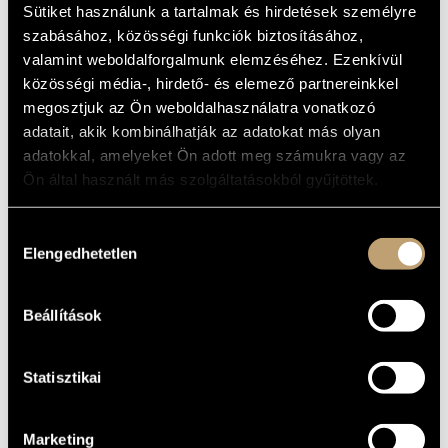
ALAPADATOK
Sütiket használunk a tartalmak és hirdetések személyre
MŰVÉSZADATBÁZIS
szabásához, közösségi funkciók biztosításához,
SZÜLETÉSI
HELY
ZENEMŰ-ADATBÁZIS
valamint weboldalforgalmunk elemzéséhez. Ezenkívül
SZÜLETÉSI
közösségi média-, hirdető- és elemező partnereinkkel
DÁTUM
ZENEI KÖNYVTÁR, ONLINE KATALÓGUS
megosztjuk az Ön weboldalhasználatra vonatkozó
adatait, akik kombinálhatják az adatokat más olyan
DISZKOGRÁFIA
adatokkal, amelyeket Ön adott meg számukra vagy az
Ön által használt más szolgáltatásokból gyűjtöttek.
DÁTUM
CÍM
KIADÓ
KÓD
MEGJEGYZÉS
Franck, César: Messe
HCD
1995
Hungaroton
á troi voix
31579
Hozzájárulás
Szőnyi Erzsébet:
Elengedhetetlen
Orgonaverseny, Hat
kiválasztása
középkori himnusz,
Hárfás kvintett, etc.
HCD
(Erzsébet Szőnyi:
2004
Hungaroton
Saját
32246
Concerto per organo e
Beállítások
orchestra, Six
medieval hymns,
Quintet for Harp and
String Quartet, etc.)
Statisztikai
Marketing