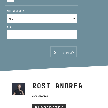
MIT KERESEL?
NÉV:
CÍM
EMAIL
infokozpont@bmc.hu
KERESÉS
TELEFON
NYITVA TARTÁS
ROST ANDREA
ének - szoprán