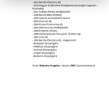
- 2021 Bartók-Pásztory-díj
- 2018 Magyar Érdemrend Középkeresztje polgári tagozat –
kitüntetés
- 2011 Székely Mihály emlékplakett
- 2006 Bartók Béla emlékdíj
- 2005 Special Achievement Award
- 2004 Kossuth-díj
- 2003 Prima Primissima díj
- 2003 Obersovszky emlékplakett
- 1999 Érdemes Művész
- 1998 Halhatatlanok Társulata, Örökös tag
- 1997 Liszt-díj
- 1992 Bartók-Pásztory-díj – megosztott
- Budapest díszpolgára
- Kőbánya díszpolgára
- Szolnok díszpolgára
- Csepel díszpolgára
- Budaörs díszpolgára
Forrás:
Britannica Hungarica
- készült a
BMC
közreműködésével