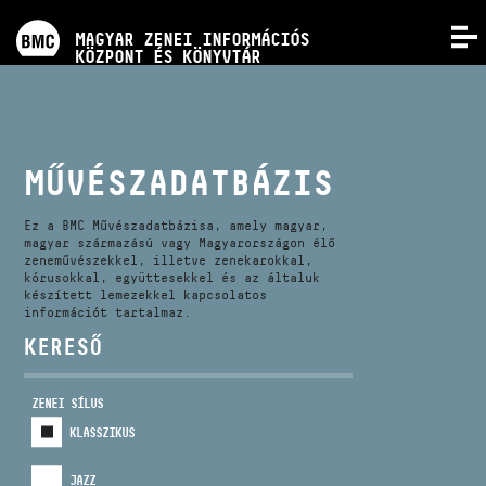
PROGRAMOK
MAGYAR ZENEI INFORMÁCIÓS
MENÜ
KÖZPONT ÉS KÖNYVTÁR
VERSENYEK
KÉPZÉSEK
MŰVÉSZADATBÁZIS
KIADVÁNYOK
Ez a BMC Művészadatbázisa, amely magyar,
magyar származású vagy Magyarországon élő
zeneművészekkel, illetve zenekarokkal,
kórusokkal, együttesekkel és az általuk
RÓLUNK
készített lemezekkel kapcsolatos
információt tartalmaz.
KERESŐ
KAPCSOLAT
ZENEI SÍLUS
VIDEÓ GALÉRIA
KLASSZIKUS
JAZZ