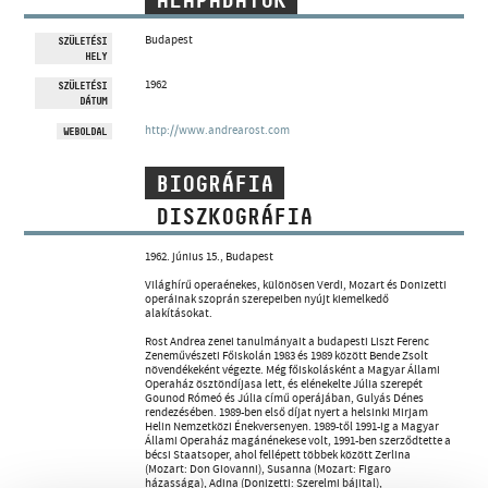
ALAPADATOK
MŰVÉSZADATBÁZIS
Budapest
SZÜLETÉSI
HELY
ZENEMŰ-ADATBÁZIS
1962
SZÜLETÉSI
DÁTUM
ZENEI KÖNYVTÁR, ONLINE KATALÓGUS
http://www.andrearost.com
WEBOLDAL
BIOGRÁFIA
DISZKOGRÁFIA
1962. június 15., Budapest
Világhírű operaénekes, különösen Verdi, Mozart és Donizetti
operáinak szoprán szerepeiben nyújt kiemelkedő
alakításokat.
Rost Andrea zenei tanulmányait a budapesti Liszt Ferenc
Zeneművészeti Főiskolán 1983 és 1989 között Bende Zsolt
növendékeként végezte. Még főiskolásként a Magyar Állami
Operaház ösztöndíjasa lett, és elénekelte Júlia szerepét
Gounod Rómeó és Júlia című operájában, Gulyás Dénes
rendezésében. 1989-ben első díjat nyert a helsinki Mirjam
Helin Nemzetközi Énekversenyen. 1989-től 1991-ig a Magyar
Állami Operaház magánénekese volt, 1991-ben szerződtette a
bécsi Staatsoper, ahol fellépett többek között Zerlina
(Mozart: Don Giovanni), Susanna (Mozart: Figaro
házassága), Adina (Donizetti: Szerelmi bájital),