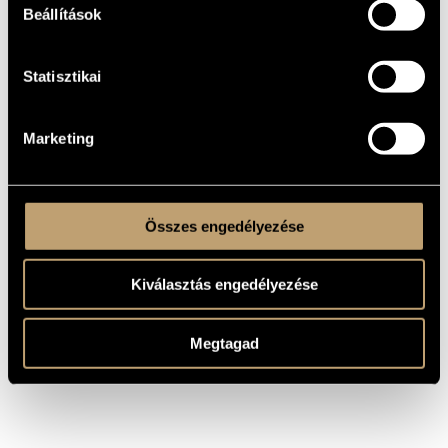
Béla darabjainak rádió-, illetve lemezfelvételein; nevéhez
Beállítások
fűződik Steve Reich New York Counterpoint című művének
magyarországi bemutatója. 2001-ben "Kurtág, Bartók,
Faragó, Stravinsky, Reich" címmel jelent meg szólóalbuma a
BMC Records gondozásában. Pályája során mindvégig
megőrizte nyitottságát más műfajok iránt: rádiójátékok,
Statisztikai
filmek, jazz- és rockzenészek felvételeiben is közreműködött.
Szólistaként és kamaramuzsikusként is számos magyar és
külföldi szerző művének ősbemutatója fűződik nevéhez.
Vendégszerepelt az Egyesült Királyságban,
Marketing
Németországban, Ausztriában, Svájcban,
Franciaországban, Hollandiában, Belgiumban,
Csehországban és Szlovákiában. Játékát
professzionalizmus, vagány virtuozitás, érzékenyen olvadó,
viaszosan lágy, éneklő klarinéthang jellemezte,
kamarapartnerként türelem és derű kísérték.
Összes engedélyezése
Kiválasztás engedélyezése
Megtagad