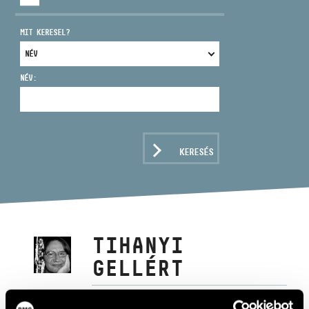
MIT KERESEL?
NÉV:
CÍM
EMAIL
infokozpont@bmc.hu
KERESÉS
TELEFON
NYITVA TARTÁS
TIHANYI
GELLÉRT
klarinét, basszusklarinét