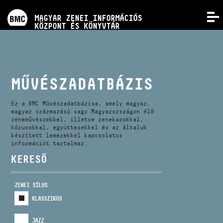
PROGRAMOK
MAGYAR ZENEI INFORMÁCIÓS
MENÜ
KÖZPONT ÉS KÖNYVTÁR
VERSENYEK
KÉPZÉSEK
MŰVÉSZADATBÁZIS
KIADVÁNYOK
Ez a BMC Művészadatbázisa, amely magyar,
magyar származású vagy Magyarországon élő
zeneművészekkel, illetve zenekarokkal,
kórusokkal, együttesekkel és az általuk
RÓLUNK
készített lemezekkel kapcsolatos
információt tartalmaz.
KERESŐ
KAPCSOLAT
ZENEI SÍLUS
VIDEÓ GALÉRIA
KLASSZIKUS
JAZZ