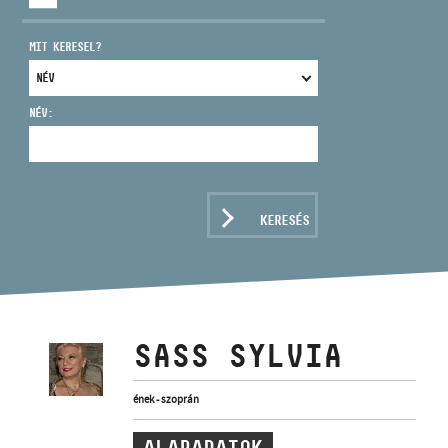
MIT KERESEL?
NÉV:
CÍM
EMAIL
infokozpont@bmc.hu
KERESÉS
TELEFON
NYITVA TARTÁS
SASS SYLVIA
ének - szoprán