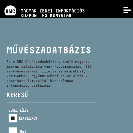
PROGRAMOK
MAGYAR ZENEI INFORMÁCIÓS
MENÜ
KÖZPONT ÉS KÖNYVTÁR
VERSENYEK
KÉPZÉSEK
MŰVÉSZADATBÁZIS
KIADVÁNYOK
Ez a BMC Művészadatbázisa, amely magyar,
magyar származású vagy Magyarországon élő
zeneművészekkel, illetve zenekarokkal,
kórusokkal, együttesekkel és az általuk
RÓLUNK
készített lemezekkel kapcsolatos
információt tartalmaz.
KERESŐ
KAPCSOLAT
ZENEI SÍLUS
VIDEÓ GALÉRIA
KLASSZIKUS
JAZZ