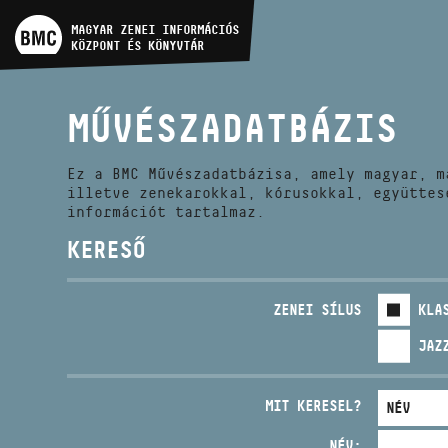
MŰVÉSZADATBÁZIS
MAGYAR ZENEI INFORMÁCIÓS
KÖZPONT ÉS KÖNYVTÁR
ZENEMŰ-ADATBÁZIS
MŰVÉSZADATBÁZIS
ZENEI KÖNYVTÁR, ONLINE
KATALÓGUS
Ez a BMC Művészadatbázisa, amely magyar, m
illetve zenekarokkal, kórusokkal, együttes
információt tartalmaz.
KERESŐ
ZENEI SÍLUS
KLA
JAZ
MIT KERESEL?
NÉV: