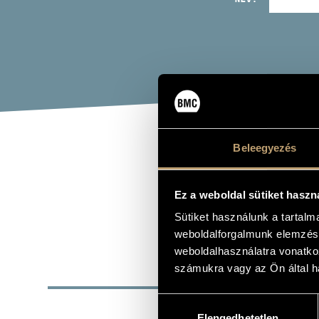
Beleegyezés
KOV
Ez a weboldal sütiket haszn
ének - bassz
Sütiket használunk a tartal
weboldalforgalmunk elemzésé
weboldalhasználatra vonatko
számukra vagy az Ön által ha
ALAP
Hozzájárulás
SZÜLETÉSI HELY
Elengedhetetlen
kiválasztása