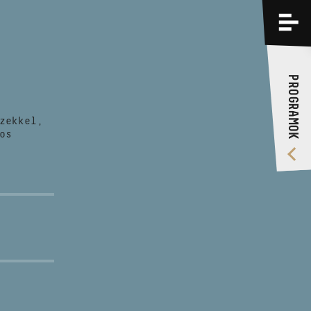
PROGRAMOK
KÉPZÉSEK
PROGRAMOK
RÓLUNK
zekkel,
VIDEÓ GALÉRIA
os