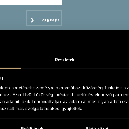
KERESÉS
Részletek
ÁCS LÁSZLÓ
ál
us
mak és hirdetések személyre szabásához, közösségi funkciók biz
hez. Ezenkívül közösségi média-, hirdető- és elemező partner
zó adatait, akik kombinálhatják az adatokat más olyan adatokka
sznált más szolgáltatásokból gyűjtöttek.
ADATOK
Beállítások
Statisztikai