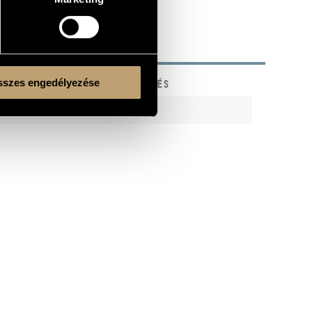
szes engedélyezése
KÓD
MEGJEGYZÉS
n
HCD 31854