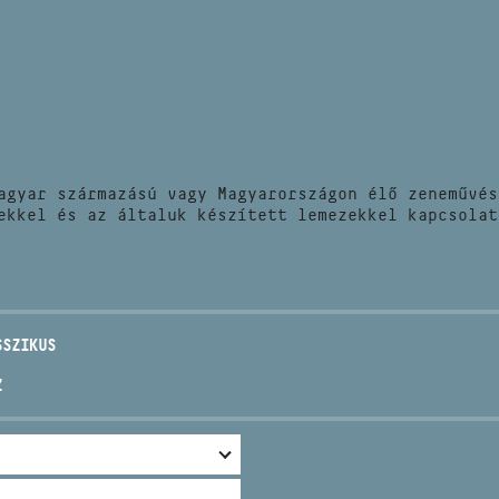
HÍREK
CÍM
VERSENYEK
EMAIL
infokozpont@bmc.hu
KIADVÁNYOK
TELEFON
agyar származású vagy Magyarországon élő zeneművés
KAPCSOLAT
ekkel és az általuk készített lemezekkel kapcsolat
NYITVA TARTÁS
SSZIKUS
Z