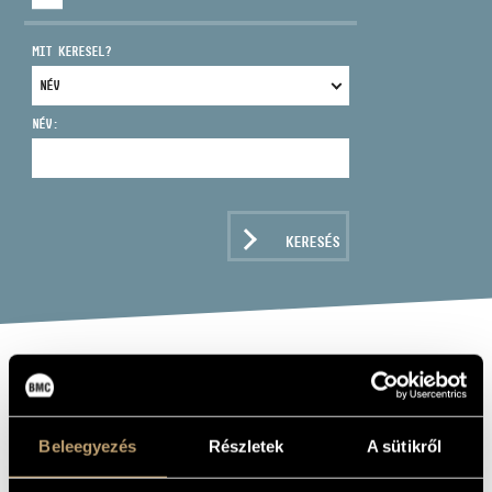
MIT KERESEL?
NÉV:
CÍM
EMAIL
infokozpont@bmc.hu
KERESÉS
TELEFON
NYITVA TARTÁS
BÁRTFAI-BARTA
ÉVA
Beleegyezés
Részletek
A sütikről
ének - szoprán