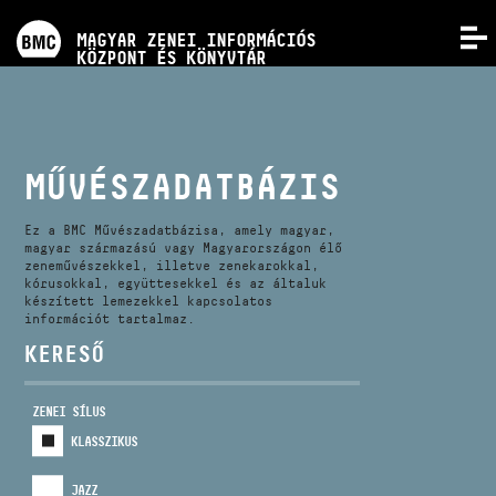
PROGRAMOK
MAGYAR ZENEI INFORMÁCIÓS
MENÜ
KÖZPONT ÉS KÖNYVTÁR
VERSENYEK
KÉPZÉSEK
MŰVÉSZADATBÁZIS
KIADVÁNYOK
Ez a BMC Művészadatbázisa, amely magyar,
magyar származású vagy Magyarországon élő
zeneművészekkel, illetve zenekarokkal,
kórusokkal, együttesekkel és az általuk
RÓLUNK
készített lemezekkel kapcsolatos
információt tartalmaz.
KERESŐ
KAPCSOLAT
ZENEI SÍLUS
VIDEÓ GALÉRIA
KLASSZIKUS
JAZZ