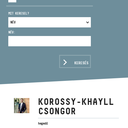
MIT KERESEL?
NÉV:
CÍM
EMAIL
infokozpont@bmc.hu
KERESÉS
TELEFON
NYITVA TARTÁS
KOROSSY-KHAYLL
CSONGOR
hegedű