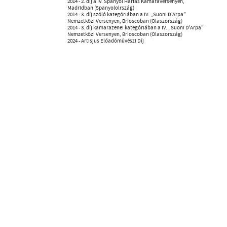
2014 - 2. díj a IV. Spanyol Hárfás Kamaraversenyen,
Madridban (Spanyololrszág)
2014 - 3. díj szóló kategóriában a IV. „Suoni D'Arpa”
Nemzetközi Versenyen, Brioscoban (Olaszország)
2014 - 3. díj kamarazenei kategóriában a IV. „Suoni D'Arpa”
Nemzetközi Versenyen, Brioscoban (Olaszország)
2024 - Artisjus Előadóművészi Díj