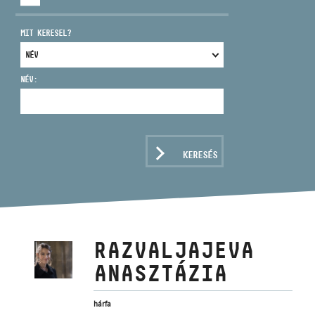
MIT KERESEL?
NÉV:
CÍM
EMAIL
infokozpont@bmc.hu
KERESÉS
TELEFON
NYITVA TARTÁS
RAZVALJAJEVA
ANASZTÁZIA
hárfa