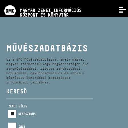
PROGRAMOK
MAGYAR ZENEI INFORMÁCIÓS
MENÜ
KÖZPONT ÉS KÖNYVTÁR
VERSENYEK
KÉPZÉSEK
MŰVÉSZADATBÁZIS
KIADVÁNYOK
Ez a BMC Művészadatbázisa, amely magyar,
magyar származású vagy Magyarországon élő
zeneművészekkel, illetve zenekarokkal,
kórusokkal, együttesekkel és az általuk
RÓLUNK
készített lemezekkel kapcsolatos
információt tartalmaz.
KERESŐ
KAPCSOLAT
ZENEI SÍLUS
VIDEÓ GALÉRIA
KLASSZIKUS
JAZZ