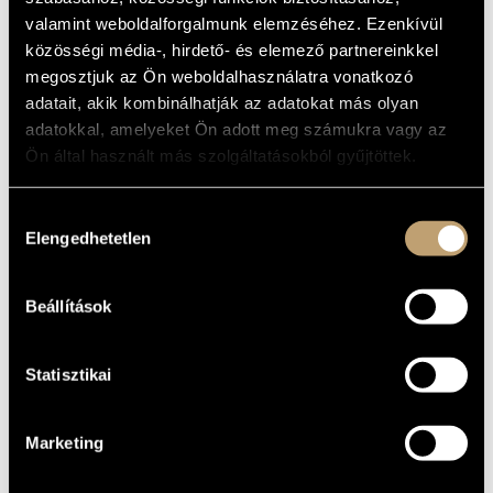
ALAPADATOK
MŰVÉSZADATBÁZIS
valamint weboldalforgalmunk elemzéséhez. Ezenkívül
SZÜLETÉSI
közösségi média-, hirdető- és elemező partnereinkkel
HELY
ZENEMŰ-ADATBÁZIS
megosztjuk az Ön weboldalhasználatra vonatkozó
1955
SZÜLETÉSI
adatait, akik kombinálhatják az adatokat más olyan
DÁTUM
ZENEI KÖNYVTÁR, ONLINE KATALÓGUS
adatokkal, amelyeket Ön adott meg számukra vagy az
DISZKOGRÁFIA
Ön által használt más szolgáltatásokból gyűjtöttek.
DÁTUM
CÍM
KIADÓ
KÓD
MEGJEGYZÉS
Hozzájárulás
HCD
1996
Cornologia
Hungaroton
Elengedhetetlen
kiválasztása
31652
HCD
2001
Cornologia 2(000)
Hungaroton
31950
2007
Annyi arc ismerős
Magánkiadás
BRBCD009
Beállítások
Statisztikai
Marketing