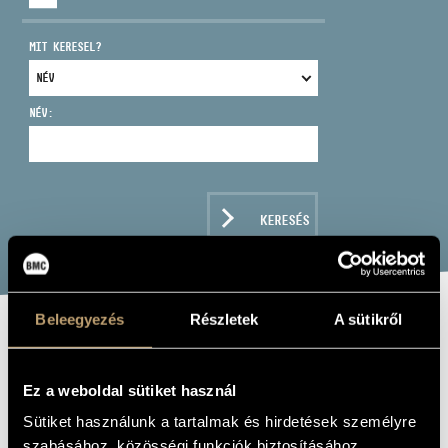
MIT KERESEL?
NÉV:
CÍM
EMAIL
infokozpont@bmc.hu
KERESÉS
TELEFON
NYITVA TARTÁS
Beleegyezés
Részletek
A sütikről
WESZELY JÁNOS
Ez a weboldal sütiket használ
dob
Sütiket használunk a tartalmak és hirdetések személyre
szabásához, közösségi funkciók biztosításához,