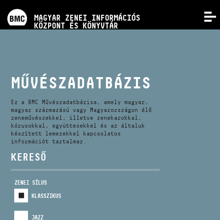
PROGRAMOK
MAGYAR ZENEI INFORMÁCIÓS
MENÜ
KÖZPONT ÉS KÖNYVTÁR
VERSENYEK
KÉPZÉSEK
MŰVÉSZADATBÁZIS
KIADVÁNYOK
Ez a BMC Művészadatbázisa, amely magyar,
magyar származású vagy Magyarországon élő
zeneművészekkel, illetve zenekarokkal,
kórusokkal, együttesekkel és az általuk
RÓLUNK
készített lemezekkel kapcsolatos
információt tartalmaz.
KERESŐ
KAPCSOLAT
ZENEI SÍLUS
VIDEÓ GALÉRIA
KLASSZIKUS
JAZZ