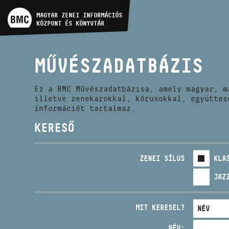
MŰVÉSZADATBÁZIS
MAGYAR ZENEI INFORMÁCIÓS
KÖZPONT ÉS KÖNYVTÁR
ZENEMŰ-ADATBÁZIS
MŰVÉSZADATBÁZIS
ZENEI KÖNYVTÁR, ONLINE
KATALÓGUS
Ez a BMC Művészadatbázisa, amely magyar, m
illetve zenekarokkal, kórusokkal, együttes
információt tartalmaz.
KERESŐ
ZENEI SÍLUS
KLA
JAZ
MIT KERESEL?
NÉV: