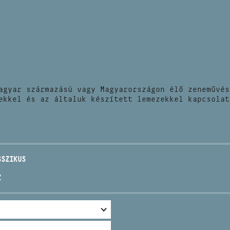
HÍREK
CÍM
VERSENYEK
EMAIL
infokozpont@bmc.hu
KIADVÁNYOK
TELEFON
agyar származású vagy Magyarországon élő zeneművés
KAPCSOLAT
ekkel és az általuk készített lemezekkel kapcsolat
NYITVA TARTÁS
SSZIKUS
Z