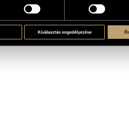
KOGRÁFIA
Kiválasztás engedélyezése
Ös
CÍM
KIADÓ
zeged Trombone Ensemble - Over Tonality
Magánkiadá