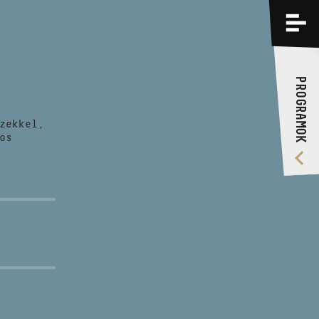
PROGRAMOK
KÉPZÉSEK
PROGRAMOK
RÓLUNK
zekkel,
VIDEÓ GALÉRIA
os