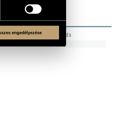
szes engedélyezése
KÓD
MEGJEGYZÉS
s
Kulturális és Innovációs Minisztérium
Nemzeti Kulturális Alap
Ferencváros