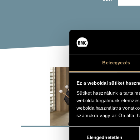
Beleegyezés
DZS
Ez a weboldal sütiket haszn
ütőhangszer
Sütiket használunk a tartal
weboldalforgalmunk elemzésé
weboldalhasználatra vonatko
számukra vagy az Ön által ha
ALAP
Hozzájárulás
SZÜLETÉSI HELY
Elengedhetetlen
kiválasztása