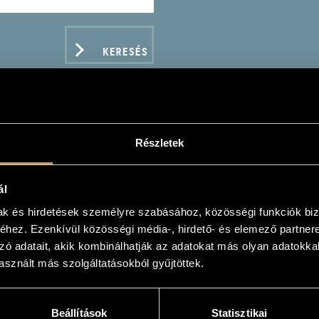
KERESÉS
Részletek
ANDA VITALIJ
ál
ek
mak és hirdetések személyre szabásához, közösségi funkciók biz
hez. Ezenkívül közösségi média-, hirdető- és elemező partner
zó adatait, akik kombinálhatják az adatokat más olyan adatokka
sznált más szolgáltatásokból gyűjtöttek.
ADATOK
Beállítások
Statisztikai