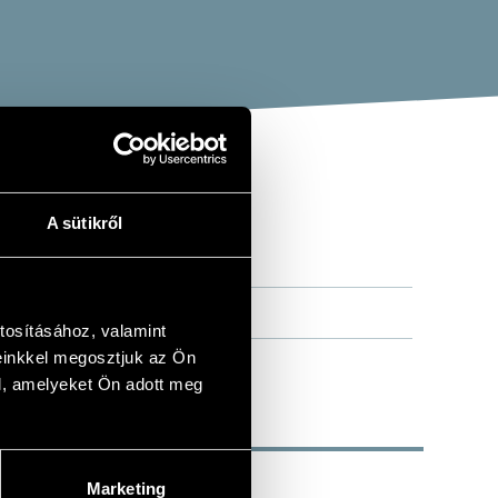
A sütikről
tosításához, valamint
einkkel megosztjuk az Ön
l, amelyeket Ön adott meg
Marketing