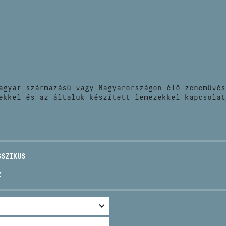
HÍREK
CÍM
VERSENYEK
EMAIL
infokozpont@bmc.hu
KIADVÁNYOK
TELEFON
agyar származású vagy Magyarországon élő zeneművés
KAPCSOLAT
ekkel és az általuk készített lemezekkel kapcsolat
NYITVA TARTÁS
SSZIKUS
Z