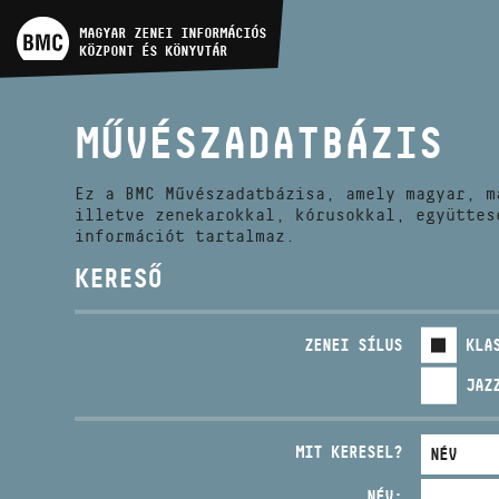
MŰVÉSZADATBÁZIS
MAGYAR ZENEI INFORMÁCIÓS
KÖZPONT ÉS KÖNYVTÁR
ZENEMŰ-ADATBÁZIS
MŰVÉSZADATBÁZIS
ZENEI KÖNYVTÁR, ONLINE
KATALÓGUS
Ez a BMC Művészadatbázisa, amely magyar, m
illetve zenekarokkal, kórusokkal, együttes
információt tartalmaz.
KERESŐ
ZENEI SÍLUS
KLA
JAZ
MIT KERESEL?
NÉV: