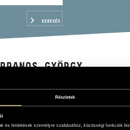
KERESÉS
PPANOS GYÖRGY
Részletek
ADATOK
ál
mak és hirdetések személyre szabásához, közösségi funkciók biz