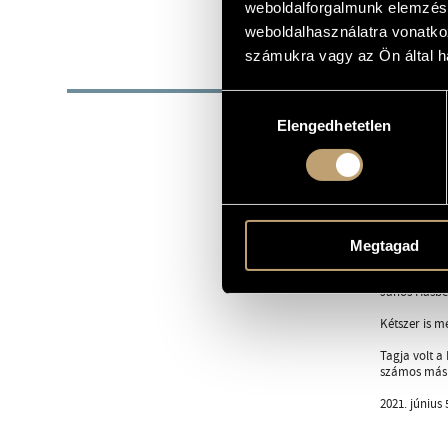
weboldalforgalmunk elemzésé
1966
SZÜLETÉSI DÁTUM
weboldalhasználatra vonatko
számukra vagy az Ön által ha
BIOG
Hozzájárulás
1966 - 2021
Elengedhetetlen
kiválasztása
Az általános
Beiratkozott
melyet a leg
Konzervatóri
Pályája kezd
Bertalannal 
Megtagad
2003-ban hoz
János Hasbes
Kétszer is m
Tagja volt a
számos más f
2021. június 