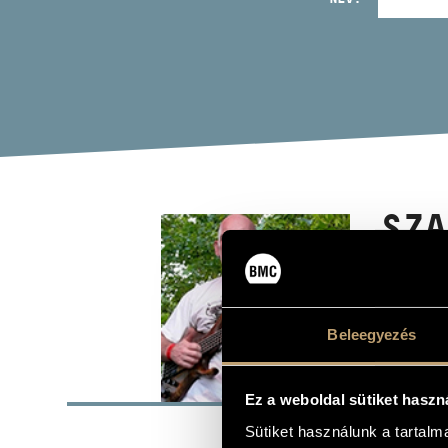
SZA
basszusgitár
Beleegyezés
ALAP
Ez a weboldal sütiket haszn
SZÜLETÉSI HELY
Sütiket használunk a tartal