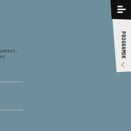
PROGRAMOK
KÉPZÉSEK
PROGRAMOK
RÓLUNK
zekkel,
VIDEÓ GALÉRIA
os