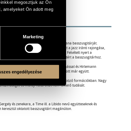
einkkel megosztjuk az Ön
l, amelyeket Ön adott meg
Marketing
vebben érdeklődni, amikor megkapta első Jolana basszusgitárját.
aolvasást, zeneelméletet. Ekkor kezdődött a jazz iránti rajongása,
lasszikus értelemben vett jazz-zenésznek. Felvételt nyert a
otta hangszeréül, de ezután ismét visszatért a basszusgitárhoz.
Boom-Boom együttest erősítette. Mohai Tamással és Hirlemann
jazz élet majd’ minden szereplőjével játszott már együtt.
szes engedélyezése
l több mint tíz évig játszottak együtt különböző formációkban. Nagy
sokszínűségét és műfaji határokat nem ismerő tudását.
rgely és zenekara, a Time ill. a Libido nevű együtteseknek és
ken keresztül oktatott basszusgitárt magánúton.