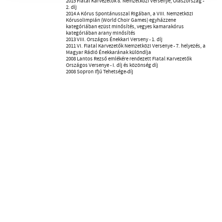
2015 Fiatal Karvezetők 8. Nemzetközi Versenye, Olaszország -
2. díj
2014 A Kórus Spontánusszal Rigában, a VIII. Nemzetközi
Kórusolimpián (World Choir Games) egyházzene
kategóriában ezüst minősítés, vegyes kamarakórus
kategóriában arany minősítés
2013 VIII. Országos Énekkari Verseny - 1. díj
2011 VI. Fiatal Karvezetők Nemzetközi Versenye - 7. helyezés, a
Magyar Rádió Énekkarának különdíja
2008 Lantos Rezső emlékére rendezett Fiatal Karvezetők
Országos Versenye - I. díj és közönség díj
2008 Sopron Ifjú Tehetsége-díj