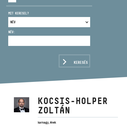
MIT KERESEL?
NÉV:
CÍM
EMAIL
infokozpont@bmc.hu
KERESÉS
TELEFON
NYITVA TARTÁS
KOCSIS-HOLPER
ZOLTÁN
karnagy, ének