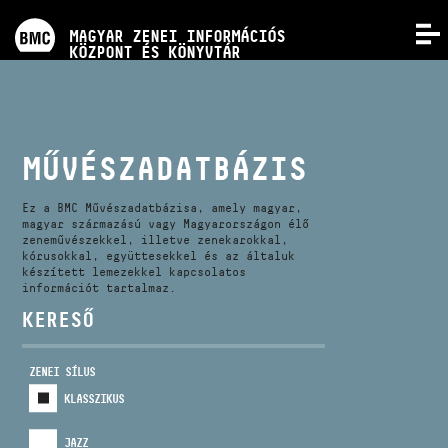
PROGRAMOK
MAGYAR ZENEI INFORMÁCIÓS
MENÜ
KÖZPONT ÉS KÖNYVTÁR
VERSENYEK
KÉPZÉSEK
MŰVÉSZADATBÁZIS
KIADVÁNYOK
Ez a BMC Művészadatbázisa, amely magyar,
magyar származású vagy Magyarországon élő
zeneművészekkel, illetve zenekarokkal,
kórusokkal, együttesekkel és az általuk
RÓLUNK
készített lemezekkel kapcsolatos
információt tartalmaz.
KERESŐ
KAPCSOLAT
ZENEI SÍLUS
VIDEÓ GALÉRIA
KLASSZIKUS
JAZZ