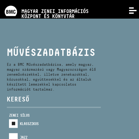
PROGRAMOK
MAGYAR ZENEI INFORMÁCIÓS
MENÜ
KÖZPONT ÉS KÖNYVTÁR
VERSENYEK
KÉPZÉSEK
MŰVÉSZADATBÁZIS
KIADVÁNYOK
Ez a BMC Művészadatbázisa, amely magyar,
magyar származású vagy Magyarországon élő
zeneművészekkel, illetve zenekarokkal,
kórusokkal, együttesekkel és az általuk
RÓLUNK
készített lemezekkel kapcsolatos
információt tartalmaz.
KERESŐ
KAPCSOLAT
ZENEI SÍLUS
VIDEÓ GALÉRIA
KLASSZIKUS
JAZZ