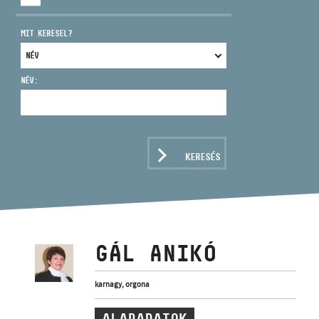
MIT KERESEL?
NÉV:
CÍM
EMAIL
infokozpont@bmc.hu
KERESÉS
TELEFON
NYITVA TARTÁS
GÁL ANIKÓ
karnagy, orgona