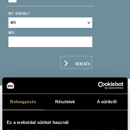
MIT KERESEL?
NÉV:
CÍM
EMAIL
infokozpont@bmc.hu
KERESÉS
TELEFON
NYITVA TARTÁS
SZŐKE ZOLTÁN
Beleegyezés
Részletek
A sütikről
kürt
Ez a weboldal sütiket használ