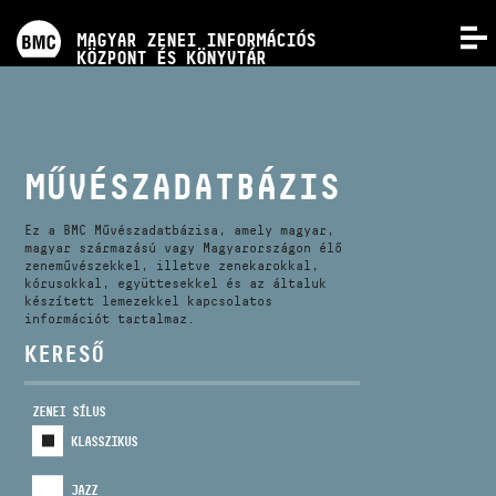
PROGRAMOK
MAGYAR ZENEI INFORMÁCIÓS
MENÜ
KÖZPONT ÉS KÖNYVTÁR
VERSENYEK
KÉPZÉSEK
MŰVÉSZADATBÁZIS
KIADVÁNYOK
Ez a BMC Művészadatbázisa, amely magyar,
magyar származású vagy Magyarországon élő
zeneművészekkel, illetve zenekarokkal,
kórusokkal, együttesekkel és az általuk
RÓLUNK
készített lemezekkel kapcsolatos
információt tartalmaz.
KERESŐ
KAPCSOLAT
ZENEI SÍLUS
VIDEÓ GALÉRIA
KLASSZIKUS
JAZZ