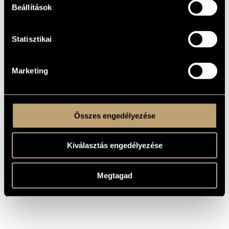
Beállítások
1947-től 1964-ig a Nemzeti Zenede és a Bartók Béla
Zeneművészeti Szakközépiskola, 1964-től 1983-ig a
Zeneművészeti Főiskola zongoratanára volt. 1981-83 között
tanszékvezető, 1983-tól 1989-ig egytemi tanár. 1984-től 1986-ig
az Oszakai Művészeti Egyetemen is tanított.
Statisztikai
Évtizedeken át Weiner Leó szellemében kifejtett odaadó és
eredményes művészi és tanári munkásságáért, a
Zeneakadémia köztiszteletben álló professor emeritusaként
2008-ban Weiner Leó Emlékdíjjal tüntették ki.
Marketing
Díjak:
1954, 1963 Liszt Ferenc-díj
1976 Érdemes Művész
1997 Bartók-Pásztory-díj
2008 Weiner Leó Emlékdíj
Összes engedélyezése
Kiválasztás engedélyezése
Megtagad