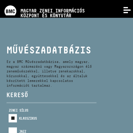
PROGRAMOK
MAGYAR ZENEI INFORMÁCIÓS
MENÜ
KÖZPONT ÉS KÖNYVTÁR
VERSENYEK
KÉPZÉSEK
MŰVÉSZADATBÁZIS
KIADVÁNYOK
Ez a BMC Művészadatbázisa, amely magyar,
magyar származású vagy Magyarországon élő
zeneművészekkel, illetve zenekarokkal,
kórusokkal, együttesekkel és az általuk
RÓLUNK
készített lemezekkel kapcsolatos
információt tartalmaz.
KERESŐ
KAPCSOLAT
ZENEI SÍLUS
VIDEÓ GALÉRIA
KLASSZIKUS
JAZZ