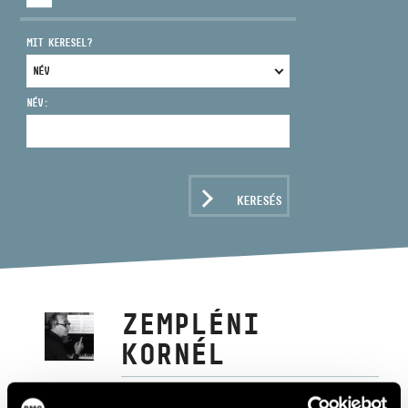
MIT KERESEL?
NÉV:
CÍM
EMAIL
infokozpont@bmc.hu
KERESÉS
TELEFON
NYITVA TARTÁS
ZEMPLÉNI
KORNÉL
zongora