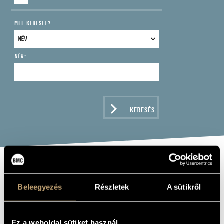
MIT KERESEL?
NÉV:
CÍM
EMAIL
infokozpont@bmc.hu
KERESÉS
TELEFON
NYITVA TARTÁS
TÖNKÖLY JÓZSEF
Beleegyezés
Részletek
A sütikről
klarinét
Ez a weboldal sütiket használ