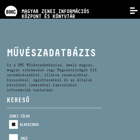
PROGRAMOK
MAGYAR ZENEI INFORMÁCIÓS
MENÜ
KÖZPONT ÉS KÖNYVTÁR
VERSENYEK
KÉPZÉSEK
MŰVÉSZADATBÁZIS
KIADVÁNYOK
Ez a BMC Művészadatbázisa, amely magyar,
magyar származású vagy Magyarországon élő
zeneművészekkel, illetve zenekarokkal,
kórusokkal, együttesekkel és az általuk
RÓLUNK
készített lemezekkel kapcsolatos
információt tartalmaz.
KERESŐ
KAPCSOLAT
ZENEI SÍLUS
VIDEÓ GALÉRIA
KLASSZIKUS
JAZZ