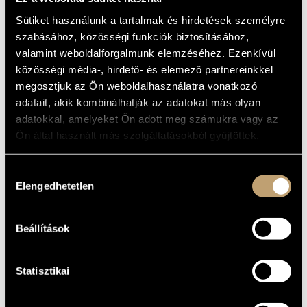
ALAPADATOK
MŰVÉSZADATBÁZIS
Sütiket használunk a tartalmak és hirdetések személyre
SZÜLETÉSI
szabásához, közösségi funkciók biztosításához,
HELY
ZENEMŰ-ADATBÁZIS
valamint weboldalforgalmunk elemzéséhez. Ezenkívül
1965
SZÜLETÉSI
DÁTUM
közösségi média-, hirdető- és elemező partnereinkkel
ZENEI KÖNYVTÁR, ONLINE KATALÓGUS
Budapest Klarinét Együttes / Budapest Clarinet Ensemble
EGYÜTTES
megosztjuk az Ön weboldalhasználatra vonatkozó
adatait, akik kombinálhatják az adatokat más olyan
DISZKOGRÁFIA
adatokkal, amelyeket Ön adott meg számukra vagy az
Ön által használt más szolgáltatásokból gyűjtöttek.
DÁTUM
CÍM
KIADÓ
KÓD
MEGJEGYZÉS
Fiatal Zeneszerzők
Csoportja 3.
SLPX
Hozzájárulás
1990
Hungaroton
31144
(Young Composers'
Elengedhetetlen
Group - 3)
kiválasztása
Name-game - Kortárs
művek harsonára
HCD
2000
Hungaroton
(Name-game -
31948
Contemporary Works
Beállítások
with Trombone)
Gémesi Géza művei
HCD
2002
Hungaroton
(Works by Géza
31940
Gémesi)
Statisztikai