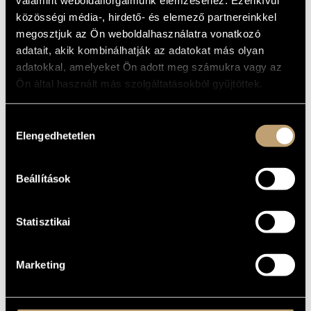
ALAPADATOK
valamint weboldalforgalmunk elemzéséhez. Ezenkívül
MŰVÉSZADATBÁZIS
közösségi média-, hirdető- és elemező partnereinkkel
SZÜLETÉSI
megosztjuk az Ön weboldalhasználatra vonatkozó
HELY
ZENEMŰ-ADATBÁZIS
adatait, akik kombinálhatják az adatokat más olyan
SZÜLETÉSI
DÁTUM
adatokkal, amelyeket Ön adott meg számukra vagy az
ZENEI KÖNYVTÁR, ONLINE KATALÓGUS
Ön által használt más szolgáltatásokból gyűjtöttek.
DISZKOGRÁFIA
Hozzájárulás
DÁTUM
CÍM
KIADÓ
KÓD
MEGJEGYZÉS
Elengedhetetlen
kiválasztása
HCD
Respighi, Ottorino:
2 CD / Első
1989
Hungaroton
12850-
Belfagor
felvétel
51
Beállítások
Statisztikai
Marketing