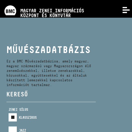
PROGRAMOK
MAGYAR ZENEI INFORMÁCIÓS
MENÜ
KÖZPONT ÉS KÖNYVTÁR
VERSENYEK
KÉPZÉSEK
MŰVÉSZADATBÁZIS
KIADVÁNYOK
Ez a BMC Művészadatbázisa, amely magyar,
magyar származású vagy Magyarországon élő
zeneművészekkel, illetve zenekarokkal,
kórusokkal, együttesekkel és az általuk
RÓLUNK
készített lemezekkel kapcsolatos
információt tartalmaz.
KERESŐ
KAPCSOLAT
ZENEI SÍLUS
VIDEÓ GALÉRIA
KLASSZIKUS
JAZZ