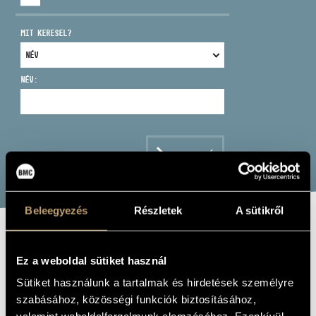
MIT KERESEL?
NÉV:
CÍM
EMAIL
infokozpont@bmc.hu
KERESÉS
TELEFON
Beleegyezés
Részletek
A sütikről
NYITVA TARTÁS
DOMJÁN ZOLTÁN
Ez a weboldal sütiket használ
Sütiket használunk a tartalmak és hirdetések személyre
ének - bariton
szabásához, közösségi funkciók biztosításához,