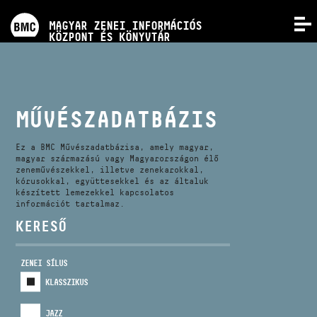
PROGRAMOK
MAGYAR ZENEI INFORMÁCIÓS
MENÜ
KÖZPONT ÉS KÖNYVTÁR
VERSENYEK
KÉPZÉSEK
MŰVÉSZADATBÁZIS
KIADVÁNYOK
Ez a BMC Művészadatbázisa, amely magyar,
magyar származású vagy Magyarországon élő
zeneművészekkel, illetve zenekarokkal,
kórusokkal, együttesekkel és az általuk
RÓLUNK
készített lemezekkel kapcsolatos
információt tartalmaz.
KERESŐ
KAPCSOLAT
ZENEI SÍLUS
VIDEÓ GALÉRIA
KLASSZIKUS
JAZZ