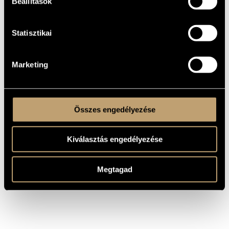
Beállítások
Kezdeményezés Ifjúsági Zenekarával.
2003 májusától a Söndörgő zenekar tagja, ahol basszprím
tamburán, harmonikán és furulyán játszik. Repertoárjában a
komolyzene is fontos szerepet kap. 2003 óta gyakran lép fel
Statisztikai
együtt a Sonora Hungarica Consort régizenei együttessel.
2004-ben részt vett a Budapesti Régi Zene Fórumon, és
ugyanettől az évtől kezdve lett tagja a Sebastian Blockflöte
Quartetnek is. Egy évvel később, 2005-ben a Liszt Ferenc
Kamarazenekar szólistájaként a Zempléni Művészeti
Marketing
Fesztiválon lépett fel.
Zenei tevékenysége mellett a Zeneakadémia Népzene
tanszékén népi harmonika főtárgyat, repertoárismeretet és
tanítási módszertant is oktat.
Összes engedélyezése
Kiválasztás engedélyezése
Megtagad