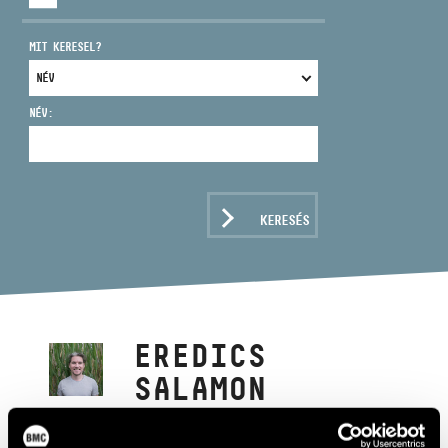
MIT KERESEL?
NÉV:
CÍM
EMAIL
infokozpont@bmc.hu
KERESÉS
TELEFON
NYITVA TARTÁS
EREDICS
SALAMON
blockflöte, harmonika, tambura