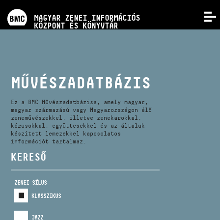
PROGRAMOK
MAGYAR ZENEI INFORMÁCIÓS
MENÜ
KÖZPONT ÉS KÖNYVTÁR
VERSENYEK
KÉPZÉSEK
MŰVÉSZADATBÁZIS
KIADVÁNYOK
Ez a BMC Művészadatbázisa, amely magyar,
magyar származású vagy Magyarországon élő
zeneművészekkel, illetve zenekarokkal,
kórusokkal, együttesekkel és az általuk
RÓLUNK
készített lemezekkel kapcsolatos
információt tartalmaz.
KERESŐ
KAPCSOLAT
ZENEI SÍLUS
VIDEÓ GALÉRIA
KLASSZIKUS
JAZZ