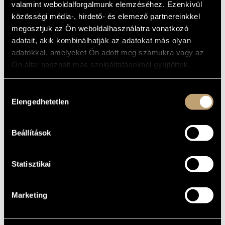
ALAPADATOK
valamint weboldalforgalmunk elemzéséhez. Ezenkívül
MŰVÉSZADATBÁZIS
közösségi média-, hirdető- és elemező partnereinkkel
Kecskemét
SZÜLETÉSI
HELY
megosztjuk az Ön weboldalhasználatra vonatkozó
ZENEMŰ-ADATBÁZIS
1965
adatait, akik kombinálhatják az adatokat más olyan
SZÜLETÉSI
DÁTUM
ZENEI KÖNYVTÁR, ONLINE KATALÓGUS
adatokkal, amelyeket Ön adott meg számukra vagy az
Musica Profana
EGYÜTTES
Ön által használt más szolgáltatásokból gyűjtöttek.
DISZKOGRÁFIA
Hozzájárulás
Elengedhetetlen
kiválasztása
DÁTUM
CÍM
KIADÓ
KÓD
MEGJEGYZÉS
Harmónia
2004
Kájoni Kódex
HCD291
Produkció
Beállítások
Statisztikai
Marketing