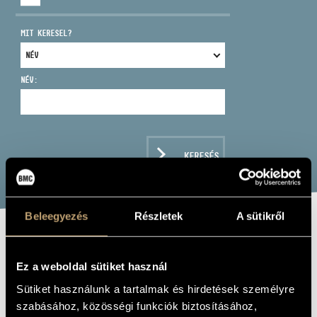
MIT KERESEL?
NÉV:
CÍM
EMAIL
infokozpont@bmc.hu
KERESÉS
TELEFON
NYITVA TARTÁS
Beleegyezés
Részletek
A sütikről
BUDA ÁDÁM
Ez a weboldal sütiket használ
lant, ének, koboz, gitár
Sütiket használunk a tartalmak és hirdetések személyre
szabásához, közösségi funkciók biztosításához,