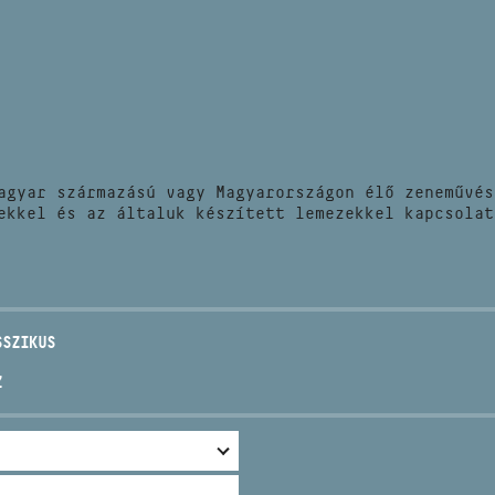
HÍREK
CÍM
VERSENYEK
EMAIL
infokozpont@bmc.hu
KIADVÁNYOK
TELEFON
agyar származású vagy Magyarországon élő zeneművés
KAPCSOLAT
ekkel és az általuk készített lemezekkel kapcsolat
NYITVA TARTÁS
SSZIKUS
Z