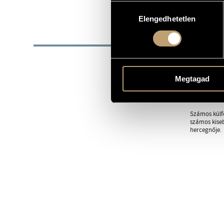
1954
Hozzájárulás
SZÜLETÉSI DÁTUM
Elengedhetetlen
kiválasztása
BIOG
1954-ben Kal
magánének-sz
diplomát kap
Megtagad
1983-ban a M
Békés András 
Számos külfö
számos kiseb
hercegnője.