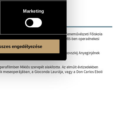
Marketing
-ben diplomázott a debreceni Liszt Ferenc Zeneművészeti Főiskola
mázott énekművész-művésztanári szakon. 1985-ben operaénekesi
szes engedélyezése
s tagja. 1984-ben debütált Olgaként Csajkovszkij Anyeginjének
.
rafilmben Miklós szerepét alakította. Az elmúlt évtizedekben
nck meseoperájában, a Gioconda Laurája, vagy a Don Carlos Eboli