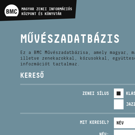
MŰVÉSZADATBÁZIS
MAGYAR ZENEI INFORMÁCIÓS
KÖZPONT ÉS KÖNYVTÁR
ZENEMŰ-ADATBÁZIS
MŰVÉSZADATBÁZIS
ZENEI KÖNYVTÁR, ONLINE
KATALÓGUS
Ez a BMC Művészadatbázisa, amely magyar, m
illetve zenekarokkal, kórusokkal, együttes
információt tartalmaz.
KERESŐ
ZENEI SÍLUS
KLA
JAZ
MIT KERESEL?
NÉV: