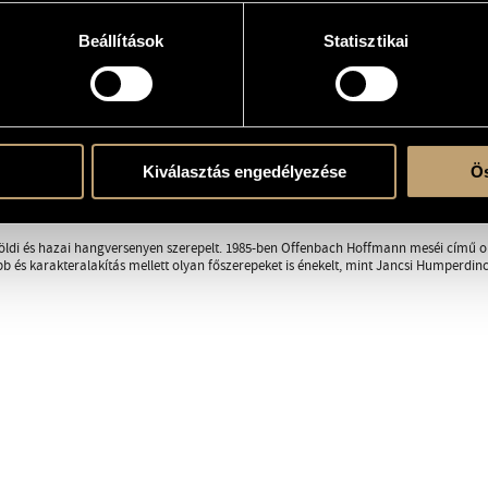
Beállítások
Statisztikai
RÁFIA
DISZKOGRÁFIA
ocsán született. Általános iskolai és gimnáziumi tanulmányait Baján végezte. 1977
olfézs szakán. 1979-től 1983-ig a Zeneakadémia hallgatója volt. 1983-ban diplo
ott.
Kiválasztás engedélyezése
Ös
agyar Állami Operaház ösztöndíjas magánénekese lett, 1985 óta az Operaház rende
által rendezett felújításában. 1988-ban a Pavarotti Énekversenyen I. helyezést ért el
ldi és hazai hangversenyen szerepelt. 1985-ben Offenbach Hoffmann meséi című ope
b és karakteralakítás mellett olyan főszerepeket is énekelt, mint Jancsi Humperdi