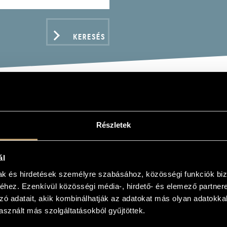
KERESÉS
TA JOLÁN
Részletek
szoprán, ének - alt
ál
mak és hirdetések személyre szabásához, közösségi funkciók biz
hez. Ezenkívül közösségi média-, hirdető- és elemező partner
ADATOK
zó adatait, akik kombinálhatják az adatokat más olyan adatokka
sznált más szolgáltatásokból gyűjtöttek.