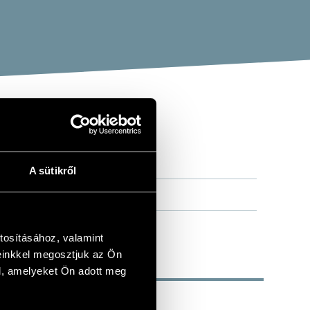
A sütikről
tosításához, valamint
einkkel megosztjuk az Ön
l, amelyeket Ön adott meg