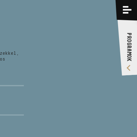
PROGRAMOK
KÉPZÉSEK
PROGRAMOK
RÓLUNK
zekkel,
VIDEÓ GALÉRIA
os