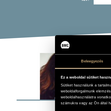
SÁN
Beleegyezés
ének - mezzo
Ez a weboldal sütiket haszn
Sütiket használunk a tartal
weboldalforgalmunk elemzésé
ALAP
weboldalhasználatra vonatko
számukra vagy az Ön által ha
Kalocsa
SZÜLETÉSI HELY