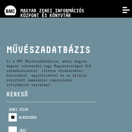
PROGRAMOK
MAGYAR ZENEI INFORMÁCIÓS
MENÜ
KÖZPONT ÉS KÖNYVTÁR
VERSENYEK
KÉPZÉSEK
MŰVÉSZADATBÁZIS
KIADVÁNYOK
Ez a BMC Művészadatbázisa, amely magyar,
magyar származású vagy Magyarországon élő
zeneművészekkel, illetve zenekarokkal,
kórusokkal, együttesekkel és az általuk
RÓLUNK
készített lemezekkel kapcsolatos
információt tartalmaz.
KERESŐ
KAPCSOLAT
ZENEI SÍLUS
VIDEÓ GALÉRIA
KLASSZIKUS
JAZZ