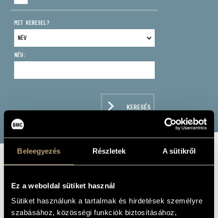
MIT KERESEL?
NÉV:
CÍM
EMAIL
infokozpont@bmc.hu
KERESÉS
TELEFON
NYITVA TARTÁS
Beleegyezés
Részletek
A sütikről
LEHOCZKY ÉVA
Ez a weboldal sütiket használ
ének - szoprán
Sütiket használunk a tartalmak és hirdetések személyre
szabásához, közösségi funkciók biztosításához,