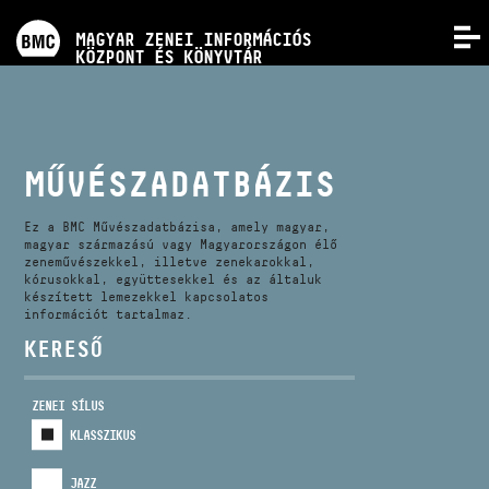
PROGRAMOK
MAGYAR ZENEI INFORMÁCIÓS
MENÜ
KÖZPONT ÉS KÖNYVTÁR
VERSENYEK
KÉPZÉSEK
MŰVÉSZADATBÁZIS
KIADVÁNYOK
Ez a BMC Művészadatbázisa, amely magyar,
magyar származású vagy Magyarországon élő
zeneművészekkel, illetve zenekarokkal,
kórusokkal, együttesekkel és az általuk
RÓLUNK
készített lemezekkel kapcsolatos
információt tartalmaz.
KERESŐ
KAPCSOLAT
ZENEI SÍLUS
VIDEÓ GALÉRIA
KLASSZIKUS
JAZZ