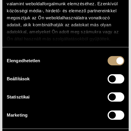
ALAPADATOK
valamint weboldalforgalmunk elemzéséhez. Ezenkívül
MŰVÉSZADATBÁZIS
közösségi média-, hirdető- és elemező partnereinkkel
Debrecen
SZÜLETÉSI
HELY
ZENEMŰ-ADATBÁZIS
megosztjuk az Ön weboldalhasználatra vonatkozó
1925
SZÜLETÉSI
adatait, akik kombinálhatják az adatokat más olyan
DÁTUM
ZENEI KÖNYVTÁR, ONLINE KATALÓGUS
adatokkal, amelyeket Ön adott meg számukra vagy az
Ön által használt más szolgáltatásokból gyűjtöttek.
DISZKOGRÁFIA
DÁTUM
CÍM
KIADÓ
KÓD
MEGJEGYZÉS
Hozzájárulás
Elengedhetetlen
Poldini Ede:
kiválasztása
Farsangi lakodalom
HCD
2000
Hungaroton
31974-
2 CD
(Poldini, Ede:
75
Hochzeit im
Fasching)
Beállítások
Statisztikai
Marketing