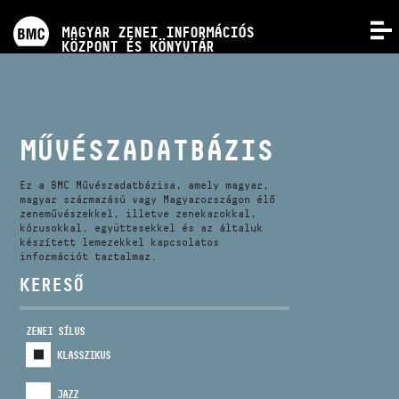
PROGRAMOK
MAGYAR ZENEI INFORMÁCIÓS
MENÜ
KÖZPONT ÉS KÖNYVTÁR
VERSENYEK
KÉPZÉSEK
MŰVÉSZADATBÁZIS
KIADVÁNYOK
Ez a BMC Művészadatbázisa, amely magyar,
magyar származású vagy Magyarországon élő
zeneművészekkel, illetve zenekarokkal,
kórusokkal, együttesekkel és az általuk
RÓLUNK
készített lemezekkel kapcsolatos
információt tartalmaz.
KERESŐ
KAPCSOLAT
ZENEI SÍLUS
VIDEÓ GALÉRIA
KLASSZIKUS
JAZZ