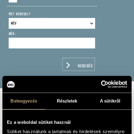
MIT KERESEL?
NÉV:
CÍM
EMAIL
infokozpont@bmc.hu
KERESÉS
TELEFON
NYITVA TARTÁS
Beleegyezés
Részletek
A sütikről
BAROSS GÁBOR
ütőhangszerek
Ez a weboldal sütiket használ
Sütiket használunk a tartalmak és hirdetések személyre