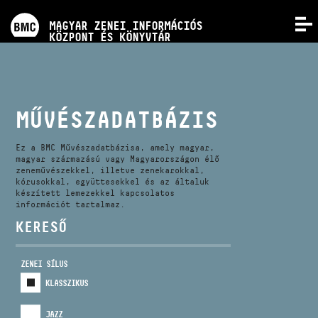
PROGRAMOK
MAGYAR ZENEI INFORMÁCIÓS
MENÜ
KÖZPONT ÉS KÖNYVTÁR
VERSENYEK
KÉPZÉSEK
MŰVÉSZADATBÁZIS
KIADVÁNYOK
Ez a BMC Művészadatbázisa, amely magyar,
magyar származású vagy Magyarországon élő
zeneművészekkel, illetve zenekarokkal,
kórusokkal, együttesekkel és az általuk
RÓLUNK
készített lemezekkel kapcsolatos
információt tartalmaz.
KERESŐ
KAPCSOLAT
ZENEI SÍLUS
VIDEÓ GALÉRIA
KLASSZIKUS
JAZZ