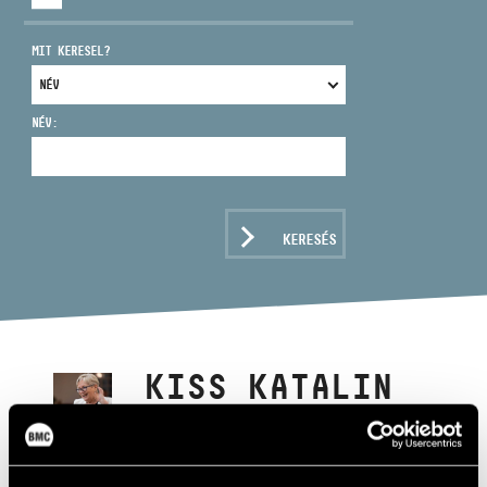
MIT KERESEL?
NÉV:
CÍM
EMAIL
infokozpont@bmc.hu
KERESÉS
TELEFON
NYITVA TARTÁS
KISS KATALIN
karnagy