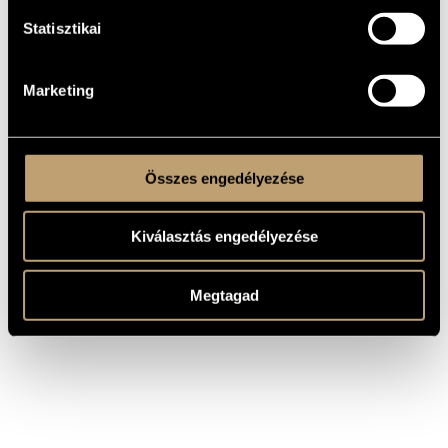
külföldön.
Statisztikai
A Liszt Ferenc Zeneművészeti Egyetemen DLA (Doctor of
Liberal Arts) fokozatot szerzett. A kecskeméti Kodály Zoltán
Zenepedagógiai Intézet tanára. Kecskemét városától
megkapta a rangos Katona József Díjat (1996), valamint az
Artisjus Szerzői Jogvédő Iroda Nívódíját kortárs művek
Marketing
bemutatásáért (1997 és 1999). 2022-ben a Magyar Ezüst
Érdemkereszt (polgári tagozat) kitüntetésben részesült.
Összes engedélyezése
Kiválasztás engedélyezése
Megtagad