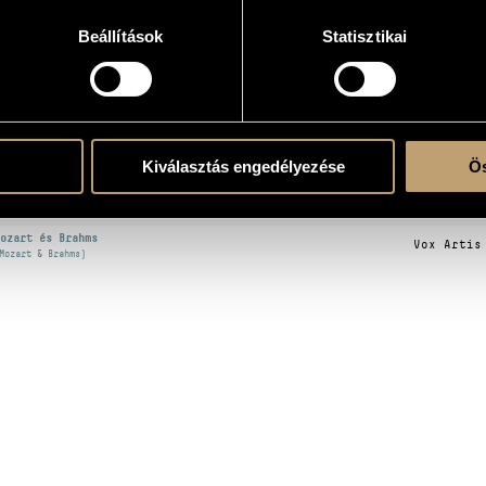
Beállítások
Statisztikai
artet (New Haydn Quartet)
KOGRÁFIA
CÍM
KIADÓ
Kiválasztás engedélyezése
Ös
Marco Pol
olbrooke, Joseph: Chamber Music
(Naxos)
ozart és Brahms
Vox Artis
Mozart & Brahms)