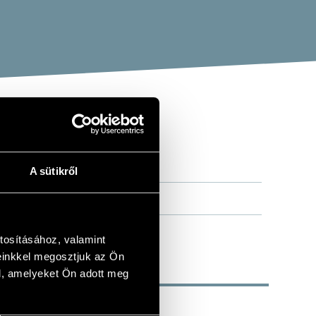
A sütikről
tosításához, valamint
einkkel megosztjuk az Ön
l, amelyeket Ön adott meg