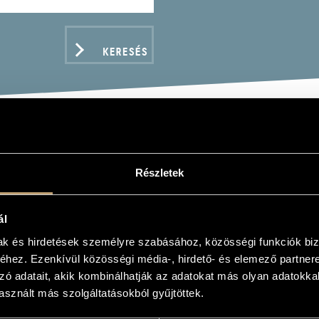
KERESÉS
ZSOLT GYÖRGY
Részletek
ál
mak és hirdetések személyre szabásához, közösségi funkciók biz
hez. Ezenkívül közösségi média-, hirdető- és elemező partner
ADATOK
zó adatait, akik kombinálhatják az adatokat más olyan adatokka
sznált más szolgáltatásokból gyűjtöttek.