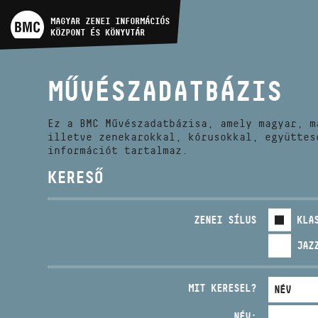
MŰVÉSZADATBÁZIS
MAGYAR ZENEI INFORMÁCIÓS
KÖZPONT ÉS KÖNYVTÁR
ZENEMŰ-ADATBÁZIS
MŰVÉSZADATBÁZIS
ZENEI KÖNYVTÁR, ONLINE
KATALÓGUS
Ez a BMC Művészadatbázisa, amely magyar, m
illetve zenekarokkal, kórusokkal, együttes
információt tartalmaz.
KERESŐ
ZENEI SÍLUS
KLA
JAZ
MIT KERESEL?
NÉV: