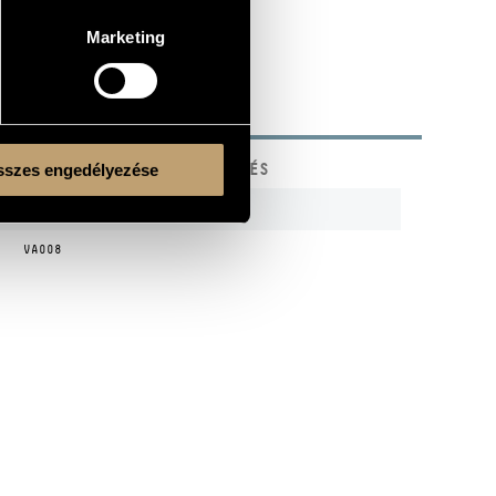
Marketing
KÓD
MEGJEGYZÉS
szes engedélyezése
o
8.223736
VA008