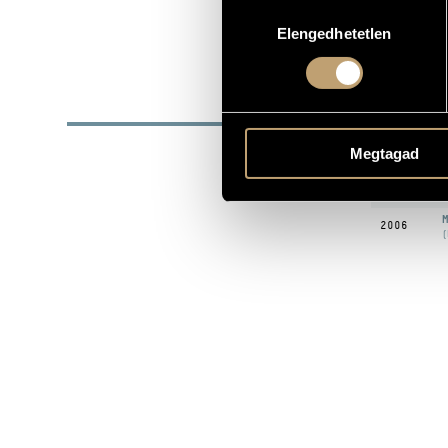
Hozzájárulás
SZÜLETÉSI DÁTUM
Elengedhetetlen
kiválasztása
Új Haydn Qu
EGYÜTTES
DISZ
DÁTUM
Megtagad
H
1995
M
2006
(