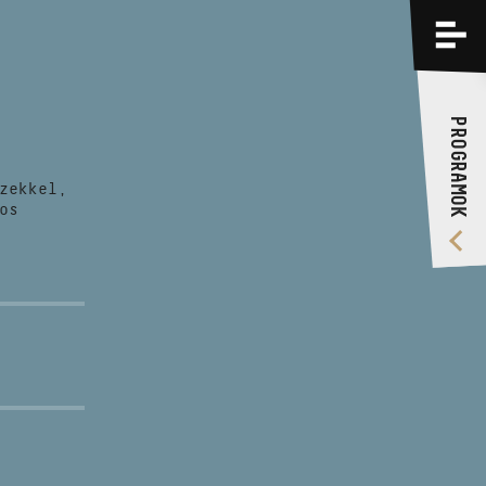
PROGRAMOK
KÉPZÉSEK
PROGRAMOK
RÓLUNK
zekkel,
VIDEÓ GALÉRIA
os