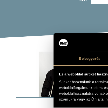
POR
Beleegyezés
brácsa
Ez a weboldal sütiket haszn
Sütiket használunk a tartal
weboldalforgalmunk elemzésé
ALAP
weboldalhasználatra vonatko
számukra vagy az Ön által ha
SZÜLETÉSI HELY