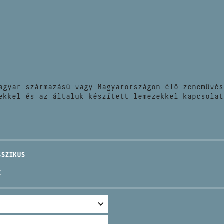
HÍREK
CÍM
VERSENYEK
EMAIL
infokozpont@bmc.hu
KIADVÁNYOK
TELEFON
agyar származású vagy Magyarországon élő zeneművés
KAPCSOLAT
ekkel és az általuk készített lemezekkel kapcsolat
NYITVA TARTÁS
SSZIKUS
Z