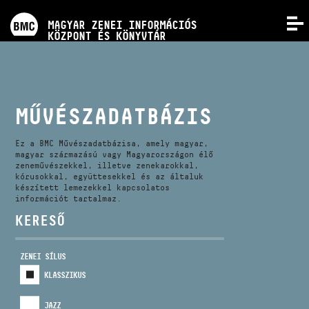
PROGRAMOK
MAGYAR ZENEI INFORMÁCIÓS
MENÜ
KÖZPONT ÉS KÖNYVTÁR
VERSENYEK
KÉPZÉSEK
MŰVÉSZADATBÁZIS
KIADVÁNYOK
Ez a BMC Művészadatbázisa, amely magyar,
magyar származású vagy Magyarországon élő
zeneművészekkel, illetve zenekarokkal,
kórusokkal, együttesekkel és az általuk
RÓLUNK
készített lemezekkel kapcsolatos
információt tartalmaz.
KERESŐ
KAPCSOLAT
ZENEI SÍLUS
VIDEÓ GALÉRIA
KLASSZIKUS
JAZZ