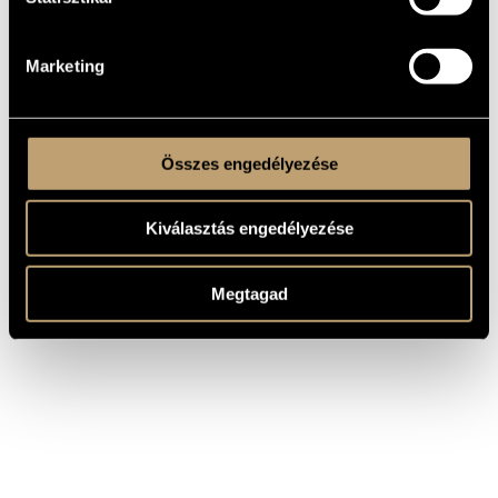
Johann Sebastian
HCD
2025
Bach: Orchestral
Hungaroton
32919
Suites Nos. 1-3.
Marketing
Összes engedélyezése
Kiválasztás engedélyezése
Megtagad