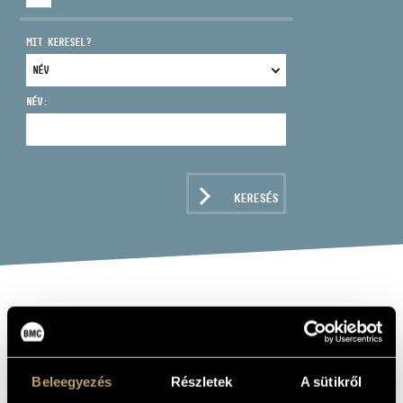
MIT KERESEL?
NÉV:
CÍM
EMAIL
infokozpont@bmc.hu
KERESÉS
TELEFON
NYITVA TARTÁS
FERIENCSIK
LÁSZLÓ
Beleegyezés
Részletek
A sütikről
fagott