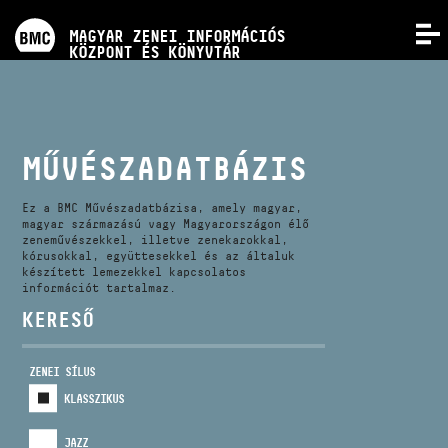
PROGRAMOK
MAGYAR ZENEI INFORMÁCIÓS
MENÜ
KÖZPONT ÉS KÖNYVTÁR
VERSENYEK
KÉPZÉSEK
MŰVÉSZADATBÁZIS
KIADVÁNYOK
Ez a BMC Művészadatbázisa, amely magyar,
magyar származású vagy Magyarországon élő
zeneművészekkel, illetve zenekarokkal,
kórusokkal, együttesekkel és az általuk
RÓLUNK
készített lemezekkel kapcsolatos
információt tartalmaz.
KERESŐ
KAPCSOLAT
ZENEI SÍLUS
VIDEÓ GALÉRIA
KLASSZIKUS
JAZZ