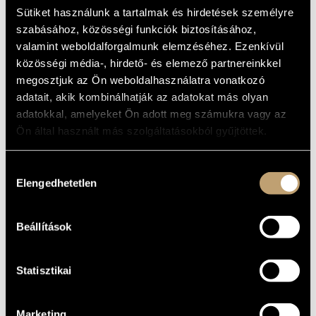
MŰVÉSZADATBÁZIS
Sütiket használunk a tartalmak és hirdetések személyre
ALAPADATOK
szabásához, közösségi funkciók biztosításához,
ZENEMŰ-ADATBÁZIS
valamint weboldalforgalmunk elemzéséhez. Ezenkívül
SZÜLETÉSI
HELY
közösségi média-, hirdető- és elemező partnereinkkel
ZENEI KÖNYVTÁR, ONLINE KATALÓGUS
megosztjuk az Ön weboldalhasználatra vonatkozó
SZÜLETÉSI
DÁTUM
adatait, akik kombinálhatják az adatokat más olyan
adatokkal, amelyeket Ön adott meg számukra vagy az
DISZKOGRÁFIA
Ön által használt más szolgáltatásokból gyűjtöttek.
DÁTUM
CÍM
KIADÓ
KÓD
MEGJEGYZÉS
Hozzájárulás
Sugár Miklós: Vihar
után; Dalok; Luxatio;
Elengedhetetlen
kiválasztása
Három dal...; NO.2;
Francia dalok;
Miniatűrök
HCD
2003
Hungaroton
(Miklós, Sugár: After
32180
Storm; Songs...;
Beállítások
Luxatio; Three
Songs...; NO.2;
French Songs;
Miniatures)
Statisztikai
Marketing