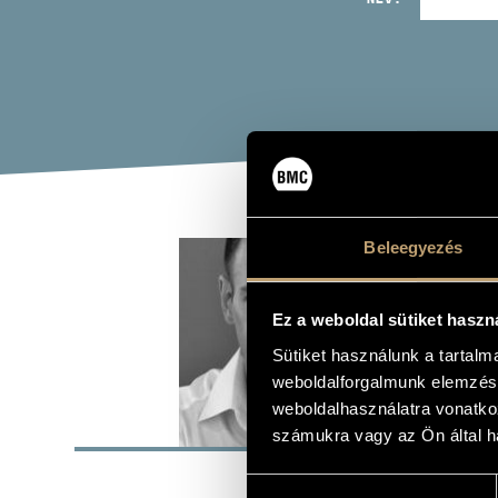
ASZ
Beleegyezés
ének - bassz
Ez a weboldal sütiket haszn
Sütiket használunk a tartal
weboldalforgalmunk elemzésé
weboldalhasználatra vonatko
ALAP
számukra vagy az Ön által ha
SZÜLETÉSI HELY
Hozzájárulás