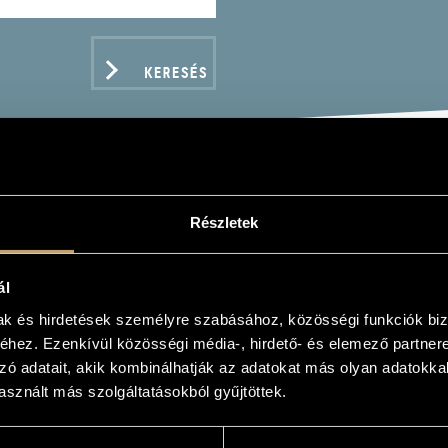
KERESÉS
TALOS BENCE
Részletek
us
ál
mak és hirdetések személyre szabásához, közösségi funkciók biz
hez. Ezenkívül közösségi média-, hirdető- és elemező partner
zó adatait, akik kombinálhatják az adatokat más olyan adatokka
ADATOK
sznált más szolgáltatásokból gyűjtöttek.