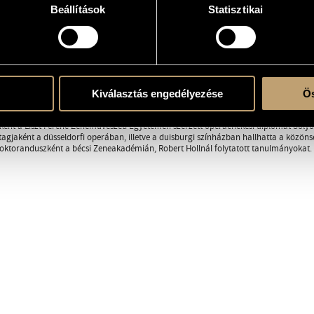
Beállítások
Statisztikai
RÁFIA
DISZKOGRÁFIA
ületett muzsikus családban. Az Országos Koncz János Hegedűversenyen többször d
s Natasa és Devich Sándor tanítványaként. Részt vett Pierre Amoyal (Lausanne) és
Kiválasztás engedélyezése
Ös
sok salzkammerguti zenekari akadémiáján. Szólistaként fellépett Európa több orsz
ént a Liszt Ferenc Zeneművészeti Egyetemen szerzett operaénekesi diplomát Sóly
tagjaként a düsseldorfi operában, illetve a duisburgi színházban hallhatta a közö
ktoranduszként a bécsi Zeneakadémián, Robert Hollnál folytatott tanulmányokat. 2