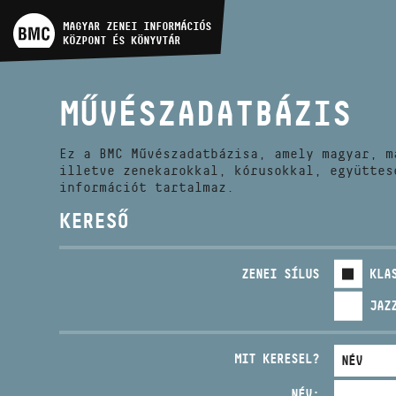
MŰVÉSZADATBÁZIS
MAGYAR ZENEI INFORMÁCIÓS
KÖZPONT ÉS KÖNYVTÁR
ZENEMŰ-ADATBÁZIS
MŰVÉSZADATBÁZIS
ZENEI KÖNYVTÁR, ONLINE
KATALÓGUS
Ez a BMC Művészadatbázisa, amely magyar, m
illetve zenekarokkal, kórusokkal, együttes
információt tartalmaz.
KERESŐ
ZENEI SÍLUS
KLA
JAZ
MIT KERESEL?
NÉV: