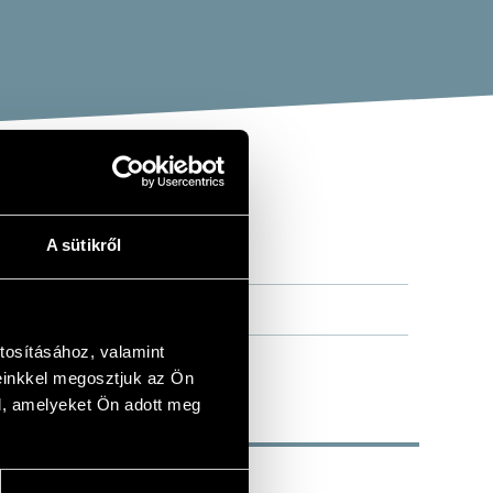
A sütikről
tosításához, valamint
einkkel megosztjuk az Ön
l, amelyeket Ön adott meg