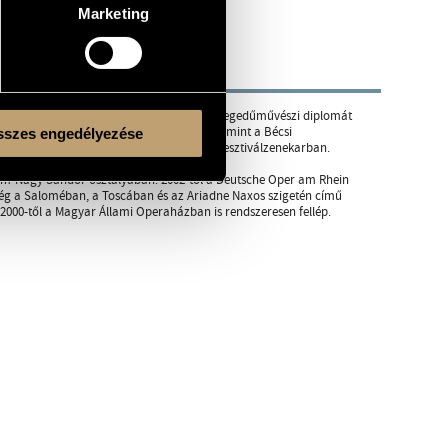
Marketing
íjnyertes, majd a Zeneakadémián szerez hegedűművészi diplomát
 Fenyves Loránd több mesterkurzusán, valamint a Bécsi
szes engedélyezése
ágában és Japánban. 1994 óta játszik a Fesztiválzenekarban.
om-Nagy Sándor osztályában. 2002-től a Deutsche Oper am Rhein
nség a Saloméban, a Toscában és az Ariadne Naxos szigetén című
000-től a Magyar Állami Operaházban is rendszeresen fellép.