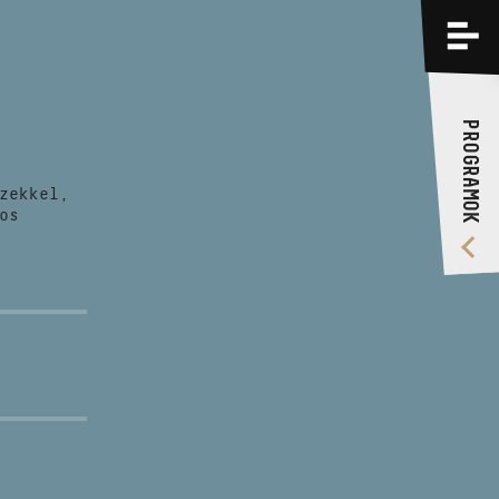
PROGRAMOK
KÉPZÉSEK
PROGRAMOK
RÓLUNK
zekkel,
VIDEÓ GALÉRIA
os