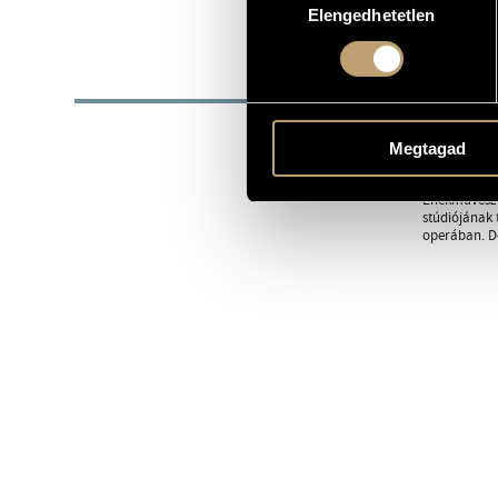
1973
Elengedhetetlen
kiválasztása
SZÜLETÉSI DÁTUM
BIOG
1973-ban sz
1996-ban, Só
Megtagad
Filharmoniku
Énekművészk
stúdiójának 
operában. Do