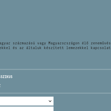
HÍREK
CÍM
VERSENYEK
EMAIL
infokozpont@bmc.hu
KIADVÁNYOK
TELEFON
agyar származású vagy Magyarországon élő zeneművés
KAPCSOLAT
ekkel és az általuk készített lemezekkel kapcsolat
NYITVA TARTÁS
SSZIKUS
Z