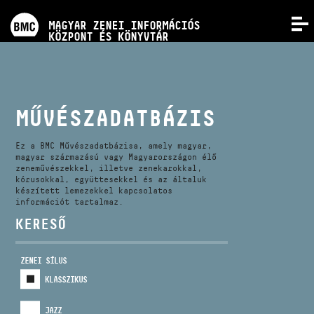
PROGRAMOK
MAGYAR ZENEI INFORMÁCIÓS
MENÜ
KÖZPONT ÉS KÖNYVTÁR
VERSENYEK
KÉPZÉSEK
MŰVÉSZADATBÁZIS
KIADVÁNYOK
Ez a BMC Művészadatbázisa, amely magyar,
magyar származású vagy Magyarországon élő
zeneművészekkel, illetve zenekarokkal,
kórusokkal, együttesekkel és az általuk
RÓLUNK
készített lemezekkel kapcsolatos
információt tartalmaz.
KERESŐ
KAPCSOLAT
ZENEI SÍLUS
VIDEÓ GALÉRIA
KLASSZIKUS
JAZZ