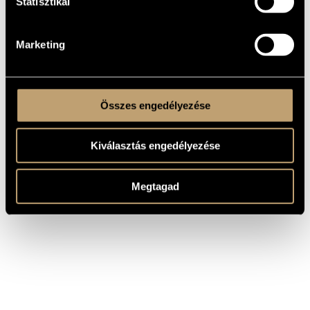
Statisztikai
A Sonatores Pannoniae alapító tagja. Szinte valamennyi
magyarországi régizene együttessel fellépett, vagy
hanglemezt készített. Állandó tagja az Orfeo
kamarazenekarnak.
Marketing
Összes engedélyezése
Kiválasztás engedélyezése
Megtagad