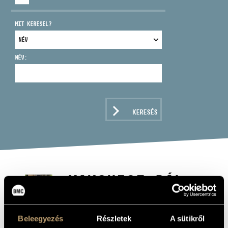
MIT KERESEL?
NÉV:
CÍM
EMAIL
infokozpont@bmc.hu
KERESÉS
TELEFON
NYITVA TARTÁS
MAKOVECZ PÁL
harsona, karmester
Beleegyezés
Részletek
A sütikről